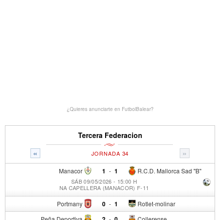
¿Quieres anunciarte en FutbolBalear?
Tercera Federacion
«
»
JORNADA 34
Manacor
1
-
1
R.C.D. Mallorca Sad "B"
SÁB 09/05/2026 - 15:00 H
NA CAPELLERA (MANACOR) F-11
Portmany
0
-
1
Rotlet-molinar
Peña Deportiva
2
-
0
Collerense