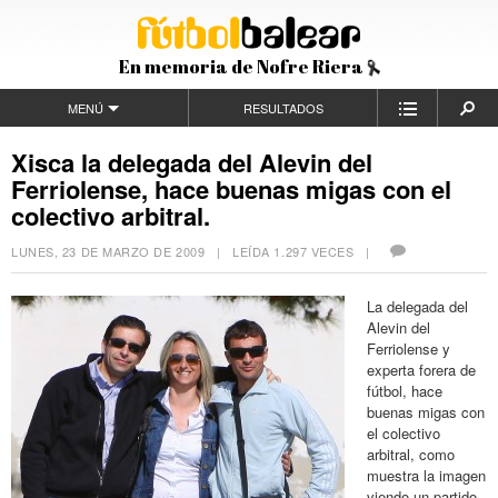
En memoria de Nofre Riera
MENÚ
RESULTADOS
Xisca la delegada del Alevin del
Ferriolense, hace buenas migas con el
colectivo arbitral.
LUNES, 23 DE MARZO DE 2009
| LEÍDA 1.297 VECES |
La delegada del
Alevin del
Ferriolense y
experta forera de
fútbol, hace
buenas migas con
el colectivo
arbitral, como
muestra la imagen
viendo un partido