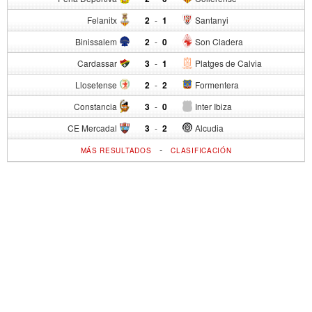
Felanitx
2
-
1
Santanyi
Binissalem
2
-
0
Son Cladera
Cardassar
3
-
1
Platges de Calvia
Llosetense
2
-
2
Formentera
Constancia
3
-
0
Inter Ibiza
CE Mercadal
3
-
2
Alcudia
-
MÁS RESULTADOS
CLASIFICACIÓN