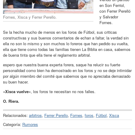
en Son Ferriol,
con Ferrer Perelló
y Salvador
Fornes, Xisca y Ferrer Perello.
Fornes.
Se la hecha mucho de menos en los foros de Fútbol, sus criticas
constructivas y sus buenos comentarios de echan a faltar, la verdad sin
ella no son lo mismo y son muchos lo foreros que han pedido su vuelta,
ella que tiene como todas las familias tienen La Biblia en casa, sabemos
de buena tinta que ella tiene el reglamento arbitral.
espero que nuestra buena experta forera, saque ha relucir su fuerte
personalidad como bien ha demostrado en los foros y no se deje intimidar
por algún miembro del comité que sabemos que no apreciaba demasiado
su buen hacer.
«Xisca vuelve»
, los foros te necesitan no nos falles.
O. Riera.
Relacionados:
arbitros
,
Ferrer Perello
,
Fornes
,
foros
,
Fútbol
,
Xisca
Categoría:
Rumores