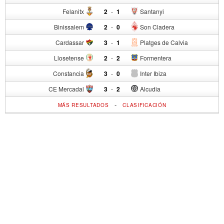
Felanitx
2
-
1
Santanyi
Binissalem
2
-
0
Son Cladera
Cardassar
3
-
1
Platges de Calvia
Llosetense
2
-
2
Formentera
Constancia
3
-
0
Inter Ibiza
CE Mercadal
3
-
2
Alcudia
-
MÁS RESULTADOS
CLASIFICACIÓN