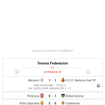
¿Quieres anunciarte en FutbolBalear?
Tercera Federacion
«
»
JORNADA 34
Manacor
1
-
1
R.C.D. Mallorca Sad "B"
SÁB 09/05/2026 - 15:00 H
NA CAPELLERA (MANACOR) F-11
Portmany
0
-
1
Rotlet-molinar
Peña Deportiva
2
-
0
Collerense