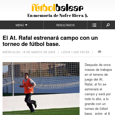
En memoria de Nofre Riera
MENÚ
RESULTADOS
El At. Rafal estrenará campo con un
torneo de fútbol base.
MIÉRCOLES, 18 DE MARZO DE 2009
| LEÍDA 1.028 VECES |
Después de once
meses de trabajos
en el terreno de
juego del At.
Rafal, al fin se
estrenará el
campo y será por
todo lo alto, a lo
grande con un
torneo de fútbol
base, entre el 8