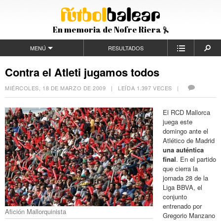
En memoria de Nofre Riera
MENÚ
RESULTADOS
Contra el Atleti jugamos todos
MIÉRCOLES, 18 DE MARZO DE 2009
| LEÍDA 1.397 VECES |
El RCD Mallorca
juega este
domingo ante el
Atlético de Madrid
una auténtica
final
. En el partido
que cierra la
jornada 28 de la
Liga BBVA, el
conjunto
entrenado por
Afición Mallorquinista
Gregorio Manzano