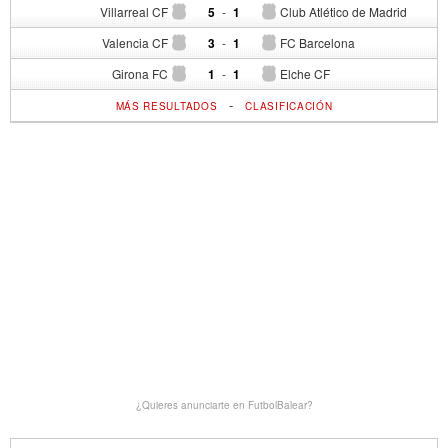
Villarreal CF
5
-
1
Club Atlético de Madrid
Valencia CF
3
-
1
FC Barcelona
Girona FC
1
-
1
Elche CF
-
MÁS RESULTADOS
CLASIFICACIÓN
¿Quieres anunciarte en FutbolBalear?