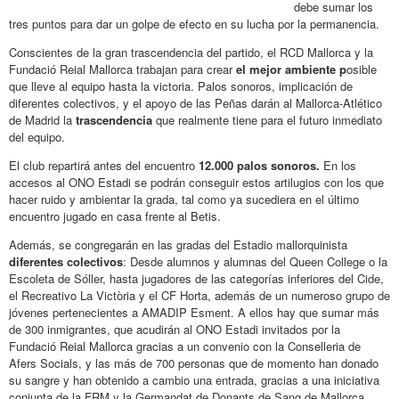
debe sumar los
tres puntos para dar un golpe de efecto en su lucha por la permanencia.
Conscientes de la gran trascendencia del partido, el RCD Mallorca y la
Fundació Reial Mallorca trabajan para crear
el mejor ambiente p
osible
que lleve al equipo hasta la victoria. Palos sonoros, implicación de
diferentes colectivos, y el apoyo de las Peñas darán al Mallorca-Atlético
de Madrid la
trascendencia
que realmente tiene para el futuro inmediato
del equipo.
El club repartirá antes del encuentro
12.000 palos sonoros.
En los
accesos al ONO Estadi se podrán conseguir estos artilugios con los que
hacer ruido y ambientar la grada, tal como ya sucediera en el último
encuentro jugado en casa frente al Betis.
Además, se congregarán en las gradas del Estadio mallorquinista
diferentes colectivos
: Desde alumnos y alumnas del Queen College o la
Escoleta de Sóller, hasta jugadores de las categorías inferiores del Cide,
el Recreativo La Victòria y el CF Horta, además de un numeroso grupo de
jóvenes pertenecientes a AMADIP Esment. A ellos hay que sumar más
de 300 inmigrantes, que acudirán al ONO Estadi invitados por la
Fundació Reial Mallorca gracias a un convenio con la Conselleria de
Afers Socials, y las más de 700 personas que de momento han donado
su sangre y han obtenido a cambio una entrada, gracias a una iniciativa
conjunta de la FRM y la Germandat de Donants de Sang de Mallorca.