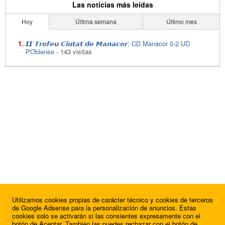
Las noticias más leídas
Hoy
Última semana
Último mes
𝙄𝙄 𝙏𝙧𝙤𝙛𝙚𝙪 𝘾𝙞𝙪𝙩𝙖𝙩 𝙙𝙚 𝙈𝙖𝙣𝙖𝙘𝙤𝙧: CD Manacor 0-2 UD
POblense
- 143 visitas
Utilizamos cookies propias de carácter técnico y cookies de terceros
de Google Adsense para la personalización de anuncios. Estas
cookies solo se activarán si las consientes expresamente con el
botón de Aceptar. También las puedes rechazar con el botón de