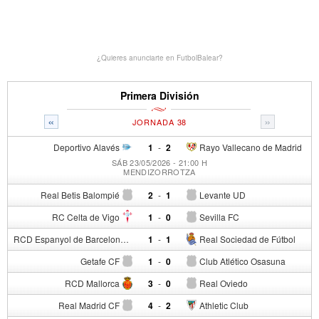
¿Quieres anunciarte en FutbolBalear?
Primera División
«
»
JORNADA 38
Deportivo Alavés
1
-
2
Rayo Vallecano de Madrid
SÁB 23/05/2026 - 21:00 H
MENDIZORROTZA
Real Betis Balompié
2
-
1
Levante UD
RC Celta de Vigo
1
-
0
Sevilla FC
RCD Espanyol de Barcelona
1
-
1
Real Sociedad de Fútbol
Getafe CF
1
-
0
Club Atlético Osasuna
RCD Mallorca
3
-
0
Real Oviedo
Real Madrid CF
4
-
2
Athletic Club