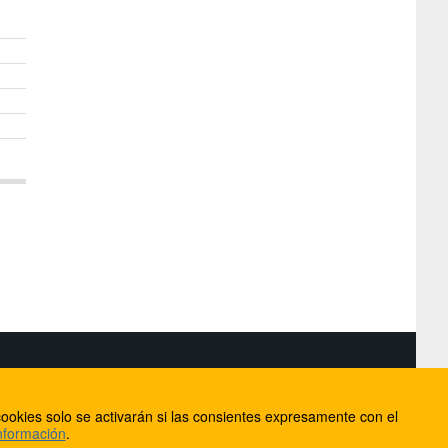
S
ookies solo se activarán si las consientes expresamente con el
lorca
nformación
.
ios