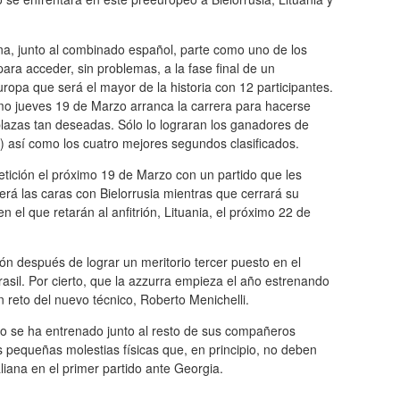
ana, junto al combinado español, parte como uno de los
para acceder, sin problemas, a la fase final de un
opa que será el mayor de la historia con 12 participantes.
imo jueves 19 de Marzo arranca la carrera para hacerse
lazas tan deseadas. Sólo lo lograran los ganadores de
) así como los cuatro mejores segundos clasificados.
etición el próximo 19 de Marzo con un partido que les
rá las caras con Bielorrusia mientras que cerrará su
en el que retarán al anfitrión, Lituania, el próximo 22 de
ión después de lograr un meritorio tercer puesto en el
il. Por cierto, que la azzurra empieza el año estrenando
 reto del nuevo técnico, Roberto Menichelli.
se ha entrenado junto al resto de sus compañeros
 pequeñas molestias físicas que, en principio, no deben
iana en el primer partido ante Georgia.