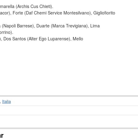
marella (Archis Cus Chieti).
cor), Forte (Daf Chemi Service Montesilvano), Gigliofiorito
a (Napoli Barrese), Duarte (Marca Trevigiana), Lima
rrino).
a), Dos Santos (Alter Ego Luparense), Mello
,
Italia
ar