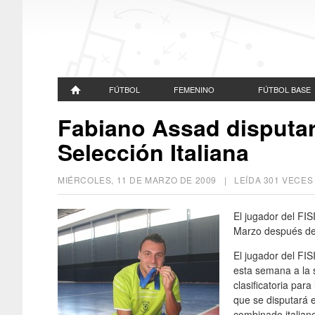
FÚTBOL
FEMENINO
FÚTBOL BASE
Fabiano Assad disputar
Selección Italiana
MIÉRCOLES, 11 DE MARZO DE 2009
| LEÍDA 301 VECE
El jugador del FI
Marzo después de e
El jugador del F
esta semana a la s
clasificatoria par
que se disputará 
combinado italiano