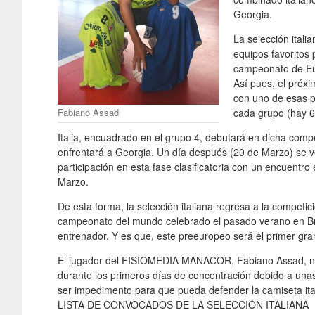
Georgia.
La selección itali
equipos favoritos 
campeonato de Eur
Así pues, el próx
con uno de esas p
Fabiano Assad
cada grupo (hay 6
Italia, encuadrado en el grupo 4, debutará en dicha comp
enfrentará a Georgia. Un día después (20 de Marzo) se ve
participación en esta fase clasificatoria con un encuentro 
Marzo.
De esta forma, la selección italiana regresa a la competic
campeonato del mundo celebrado el pasado verano en Bras
entrenador. Y es que, este preeuropeo será el primer gran
El jugador del FISIOMEDIA MANACOR, Fabiano Assad, no 
durante los primeros días de concentración debido a unas
ser impedimento para que pueda defender la camiseta ital
LISTA DE CONVOCADOS DE LA SELECCIÓN ITALIANA