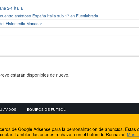
a 2-1 Italia
ncuentro amistoso España Italia sub 17 en Fuenlabrada
 del Fisiomedia Manacor
reve estarán disponibles de nuevo.
ULTADOS
EQUIPOS DE FÚTBOL
OS
CONECTA CON NOSOTROS
OTROS SERVICIO
erceros de Google Adsense para la personalización de anuncios. Estas c
lear
Facebook
Internet Rural Mal
ceptar. También las puedes rechazar con el botón de Rechazar.
Más i
as IP
Twitter
Registro de domin