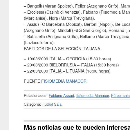
– Barigelli (Maran Spoleto), Feller (Arzignano Grifo), Mam
– Ercolessi (Casinò di Venezia), Fabiano (Fisiomedia Mana
(Marcianise), Nora (Marca Trevigiana).
– Assis (FC Barcelona Mobicat), Bertoni (Napoli), De Luc
(Arzignano Grifo), Mindoli (F&G San Giorgio), Romano (To
– Battistella (Arzignano Grifo), Bellomo (Marca Trevigian
(Laziocolleferro).
PARTIDOS DE LA SELECCIÓN ITALIANA
– 19/03/2009 ITALIA – GEORGIA (15:30 horas)
– 20/03/2009 BIELORRUSIA – ITALIA (15:30 horas)
– 22/03/2009 ITALIA – LITUANIA (18:00 horas)
FUENTE
FISIOMEDIA MANACOR
Relacionados:
Fabiano Assad
,
fisiomedia Manacor
,
Fútbol sala
Categoría:
Fútbol Sala
Más noticias que te pueden interes