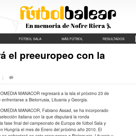
En memoria de Nofre Riera
FÚTBOL SALA
MÁS FÚTBOL
RESULTADOS
á el preeuropeo con la
S |
SIOMEDIA MANACOR regresará a la isla el próximo 23 de
nfrentarse a Bielorrusia, Lituania y Georgia.
ISIOMEDIA MANACOR, Fabiano Assad, se ha incorporado
elección italiana con la que disputará la ronda
a la fase final del campeonato de Europa de fútbol Sala y
en Hungría el mes de Enero del próximo año 2010. El
 se enfrentará en este preeuropeo a Bielorrusia, Lituania y