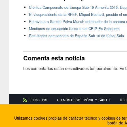
Crónica Campeonato de Europa Sub-19 Armenia 2019: Españ
El vicepresidente de la RFEF, Miquel Bestard, preside el e
Entrevista a Sandro Paiva Munch entrenador de la cantera
Monitores de educación física en el CEIP Es Saboners
Resultados campeonato de España Sub-16 de fútbol Sala
Comenta esta noticia
Los comentarios están desactivados temporalmente. En b
FEEDS RSS
LEENOS DESDE MÓVIL Y TABLET
RES
CONTACTA CON NOSOTROS
ACERCA DE NOSOTR
Utilizamos cookies propias de carácter técnico y cookies de t
Información de contacto
El equipo de FútbolBa
botón de A
Anúnciate en FútbolBalear
Soluciones Corporativ