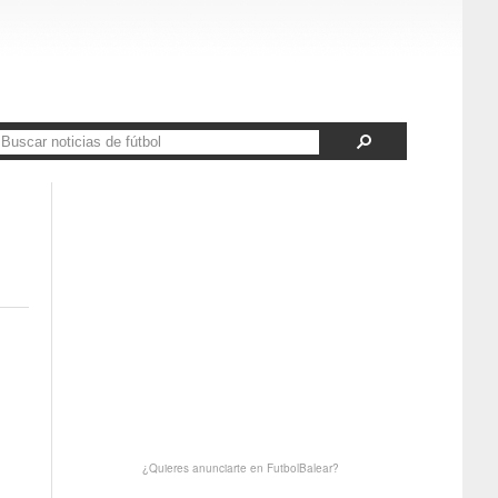
¿Quieres anunciarte en FutbolBalear?