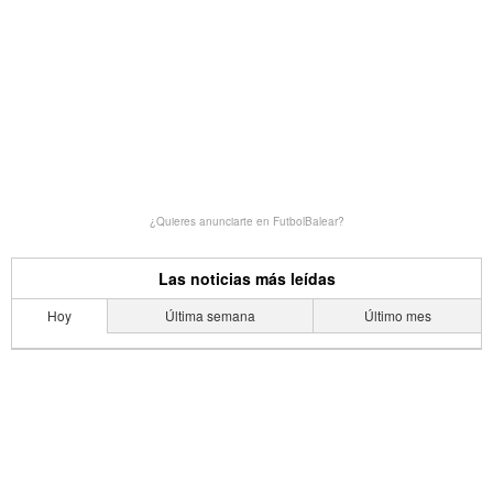
¿Quieres anunciarte en FutbolBalear?
Las noticias más leídas
Hoy
Última semana
Último mes