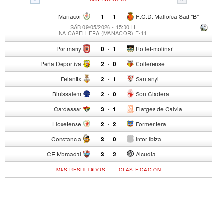
Manacor
1
-
1
R.C.D. Mallorca Sad "B"
SÁB 09/05/2026 - 15:00 H
NA CAPELLERA (MANACOR) F-11
Portmany
0
-
1
Rotlet-molinar
Peña Deportiva
2
-
0
Collerense
Felanitx
2
-
1
Santanyi
Binissalem
2
-
0
Son Cladera
Cardassar
3
-
1
Platges de Calvia
Llosetense
2
-
2
Formentera
Constancia
3
-
0
Inter Ibiza
CE Mercadal
3
-
2
Alcudia
-
MÁS RESULTADOS
CLASIFICACIÓN