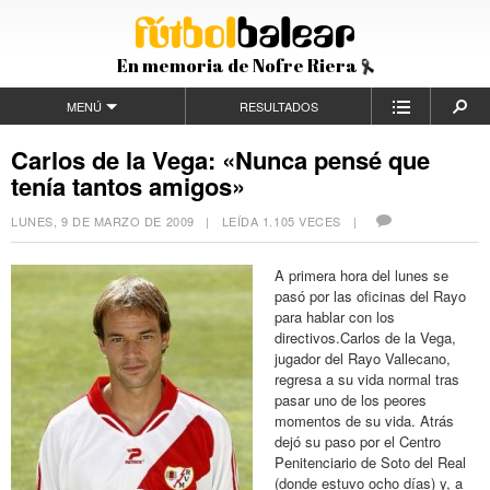
En memoria de Nofre Riera
MENÚ
RESULTADOS
Carlos de la Vega: «Nunca pensé que
tenía tantos amigos»
LUNES, 9 DE MARZO DE 2009
| LEÍDA 1.105 VECES |
A primera hora del lunes se
pasó por las oficinas del Rayo
para hablar con los
directivos.Carlos de la Vega,
jugador del Rayo Vallecano,
regresa a su vida normal tras
pasar uno de los peores
momentos de su vida. Atrás
dejó su paso por el Centro
Penitenciario de Soto del Real
(donde estuvo ocho días) y, a