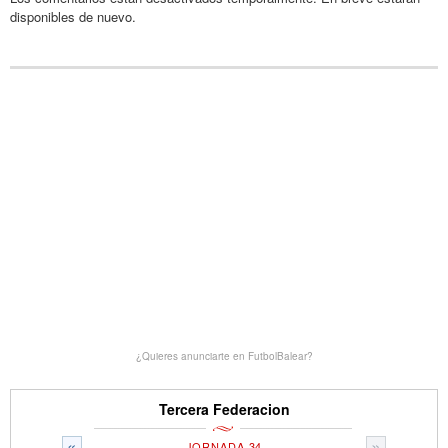
disponibles de nuevo.
¿Quieres anunciarte en FutbolBalear?
Tercera Federacion
«
»
JORNADA 34