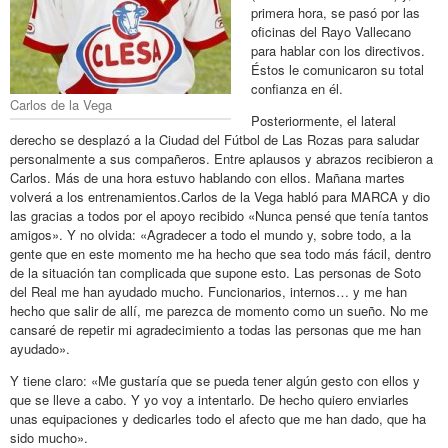
primera hora, se pasó por las
oficinas del Rayo Vallecano
para hablar con los directivos.
Éstos le comunicaron su total
confianza en él.
Carlos de la Vega
Posteriormente, el lateral
derecho se desplazó a la Ciudad del Fútbol de Las Rozas para saludar
personalmente a sus compañeros. Entre aplausos y abrazos recibieron a
Carlos. Más de una hora estuvo hablando con ellos. Mañana martes
volverá a los entrenamientos.Carlos de la Vega habló para MARCA y dio
las gracias a todos por el apoyo recibido «Nunca pensé que tenía tantos
amigos». Y no olvida: «Agradecer a todo el mundo y, sobre todo, a la
gente que en este momento me ha hecho que sea todo más fácil, dentro
de la situación tan complicada que supone esto. Las personas de Soto
del Real me han ayudado mucho. Funcionarios, internos… y me han
hecho que salir de allí, me parezca de momento como un sueño. No me
cansaré de repetir mi agradecimiento a todas las personas que me han
ayudado».
Y tiene claro: «Me gustaría que se pueda tener algún gesto con ellos y
que se lleve a cabo. Y yo voy a intentarlo. De hecho quiero enviarles
unas equipaciones y dedicarles todo el afecto que me han dado, que ha
sido mucho».