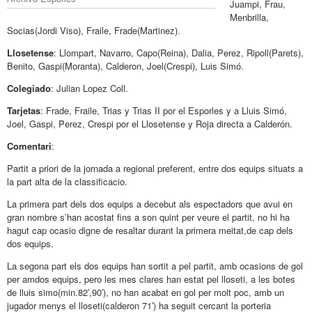
Juampi, Frau,
Menbrilla,
Socias(Jordi Viso), Fraile, Frade(Martinez).
Llosetense
: Llompart, Navarro, Capo(Reina), Dalia, Perez, Ripoll(Parets),
Benito, Gaspi(Moranta), Calderon, Joel(Crespi), Luis Simó.
Colegiado
: Julian Lopez Coll.
Tarjetas
: Frade, Fraile, Trias y Trias II por el Esporles y a Lluis Simó,
Joel, Gaspi, Perez, Crespi por el Llosetense y Roja directa a Calderón.
Comentari
:
Partit a priori de la jornada a regional preferent, entre dos equips situats a
la part alta de la classificacio.
La primera part dels dos equips a decebut als espectadors que avui en
gran nombre s’han acostat fins a son quint per veure el partit, no hi ha
hagut cap ocasio digne de resaltar durant la primera meitat,de cap dels
dos equips.
La segona part els dos equips han sortit a pel partit, amb ocasions de gol
per amdos equips, pero les mes clares han estat pel lloseti, a les botes
de lluis simo(min.82′,90′), no han acabat en gol per molt poc, amb un
jugador menys el lloseti(calderon 71′) ha seguit cercant la porteria