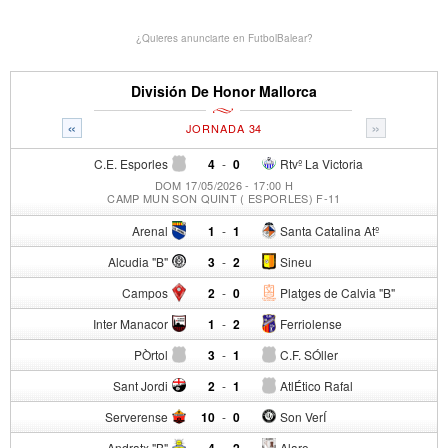
¿Quieres anunciarte en FutbolBalear?
División De Honor Mallorca
«
»
JORNADA 34
C.E. Esporles
4
-
0
Rtvº La Victoria
DOM 17/05/2026 - 17:00 H
CAMP MUN SON QUINT ( ESPORLES) F-11
Arenal
1
-
1
Santa Catalina Atº
Alcudia "B"
3
-
2
Sineu
Campos
2
-
0
Platges de Calvia "B"
Inter Manacor
1
-
2
Ferriolense
PÒrtol
3
-
1
C.F. SÓller
Sant Jordi
2
-
1
AtlÉtico Rafal
Serverense
10
-
0
Son VerÍ
Andratx "B"
4
-
2
Alaro