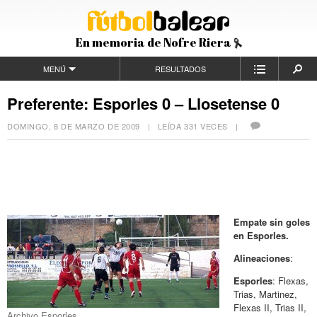
En memoria de Nofre Riera
MENÚ
RESULTADOS
Preferente: Esporles 0 – Llosetense 0
DOMINGO, 8 DE MARZO DE 2009
| LEÍDA 331 VECES |
Empate sin goles
en Esporles.
Alineaciones
:
Esporles
: Flexas,
Trias, Martinez,
Flexas II, Trias II,
Archivo Esporles