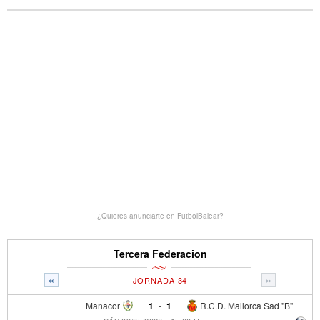
¿Quieres anunciarte en FutbolBalear?
Tercera Federacion
«
»
JORNADA 34
Manacor
1
-
1
R.C.D. Mallorca Sad "B"