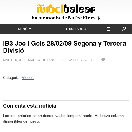
En memoria de Nofre Riera
MENÚ
RESULTADOS
IB3 Joc i Gols 28/02/09 Segona y Tercera
Divisió
MARTES, 3 DE MARZO DE 2009
| LEÍDA 230 VECES |
Categoría:
Videos
Comenta esta noticia
Los comentarios están desactivados temporalmente. En breve estarán
disponibles de nuevo.