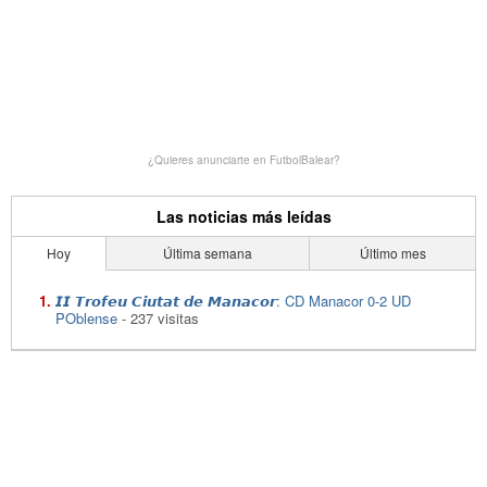
¿Quieres anunciarte en FutbolBalear?
Las noticias más leídas
Hoy
Última semana
Último mes
𝙄𝙄 𝙏𝙧𝙤𝙛𝙚𝙪 𝘾𝙞𝙪𝙩𝙖𝙩 𝙙𝙚 𝙈𝙖𝙣𝙖𝙘𝙤𝙧: CD Manacor 0-2 UD
POblense
- 237 visitas