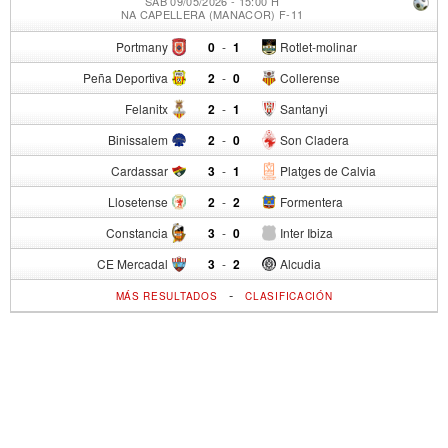
SÁB 09/05/2026 - 15:00 H
NA CAPELLERA (MANACOR) F-11
Portmany
0
-
1
Rotlet-molinar
Peña Deportiva
2
-
0
Collerense
Felanitx
2
-
1
Santanyi
Binissalem
2
-
0
Son Cladera
Cardassar
3
-
1
Platges de Calvia
Llosetense
2
-
2
Formentera
Constancia
3
-
0
Inter Ibiza
CE Mercadal
3
-
2
Alcudia
-
MÁS RESULTADOS
CLASIFICACIÓN