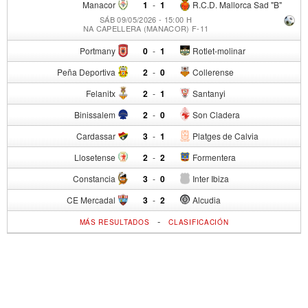
Manacor
1
-
1
R.C.D. Mallorca Sad "B"
SÁB 09/05/2026 - 15:00 H
NA CAPELLERA (MANACOR) F-11
Portmany
0
-
1
Rotlet-molinar
Peña Deportiva
2
-
0
Collerense
Felanitx
2
-
1
Santanyi
Binissalem
2
-
0
Son Cladera
Cardassar
3
-
1
Platges de Calvia
Llosetense
2
-
2
Formentera
Constancia
3
-
0
Inter Ibiza
CE Mercadal
3
-
2
Alcudia
-
MÁS RESULTADOS
CLASIFICACIÓN