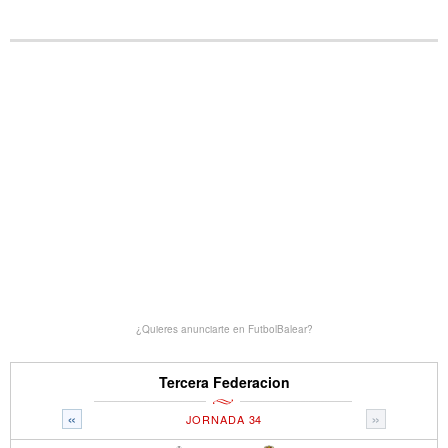
¿Quieres anunciarte en FutbolBalear?
Tercera Federacion
«
»
JORNADA 34