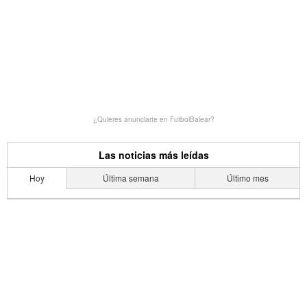
¿Quieres anunciarte en FutbolBalear?
Las noticias más leídas
Hoy
Última semana
Último mes