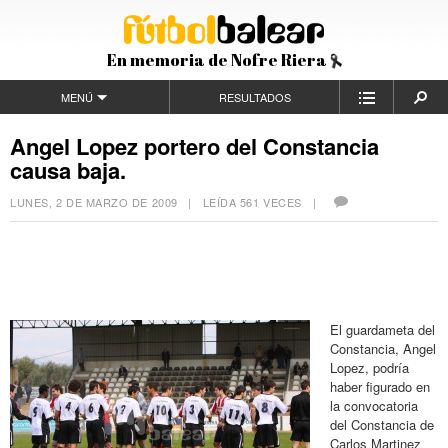
En memoria de Nofre Riera
MENÚ
RESULTADOS
Angel Lopez portero del Constancia
causa baja.
LUNES, 2 DE MARZO DE 2009
| LEÍDA 561 VECES |
El guardameta del
Constancia, Angel
Lopez, podría
haber figurado en
la convocatoria
del Constancia de
Carlos Martinez