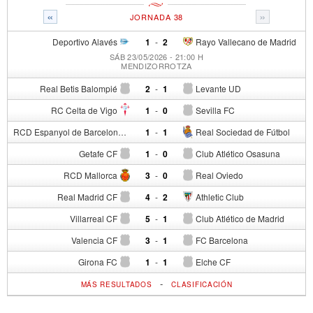
«
»
JORNADA 38
Deportivo Alavés
1
-
2
Rayo Vallecano de Madrid
SÁB 23/05/2026 - 21:00 H
MENDIZORROTZA
Real Betis Balompié
2
-
1
Levante UD
RC Celta de Vigo
1
-
0
Sevilla FC
RCD Espanyol de Barcelona
1
-
1
Real Sociedad de Fútbol
Getafe CF
1
-
0
Club Atlético Osasuna
RCD Mallorca
3
-
0
Real Oviedo
Real Madrid CF
4
-
2
Athletic Club
Villarreal CF
5
-
1
Club Atlético de Madrid
Valencia CF
3
-
1
FC Barcelona
Girona FC
1
-
1
Elche CF
-
MÁS RESULTADOS
CLASIFICACIÓN