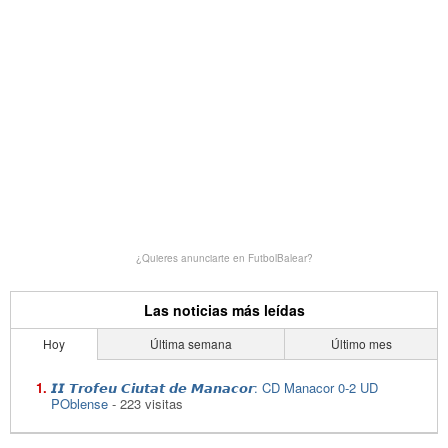
¿Quieres anunciarte en FutbolBalear?
Las noticias más leídas
Hoy
Última semana
Último mes
𝙄𝙄 𝙏𝙧𝙤𝙛𝙚𝙪 𝘾𝙞𝙪𝙩𝙖𝙩 𝙙𝙚 𝙈𝙖𝙣𝙖𝙘𝙤𝙧: CD Manacor 0-2 UD
POblense
- 223 visitas