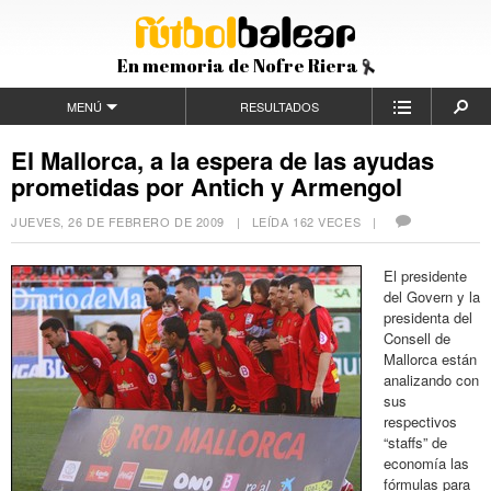
En memoria de Nofre Riera
MENÚ
RESULTADOS
El Mallorca, a la espera de las ayudas
prometidas por Antich y Armengol
JUEVES, 26 DE FEBRERO DE 2009
| LEÍDA 162 VECES |
El presidente
del Govern y la
presidenta del
Consell de
Mallorca están
analizando con
sus
respectivos
“staffs” de
economía las
fórmulas para