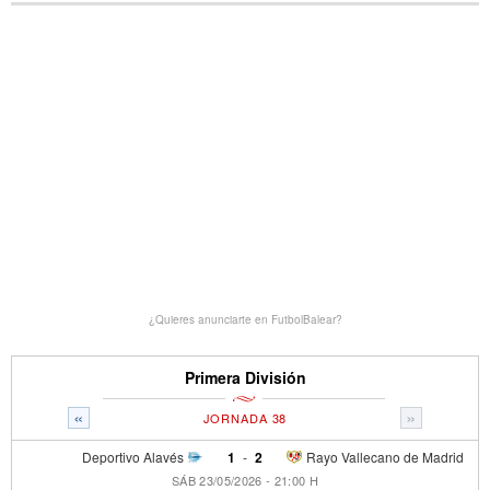
¿Quieres anunciarte en FutbolBalear?
Primera División
«
»
JORNADA 38
Deportivo Alavés
1
-
2
Rayo Vallecano de Madrid
SÁB 23/05/2026 - 21:00 H