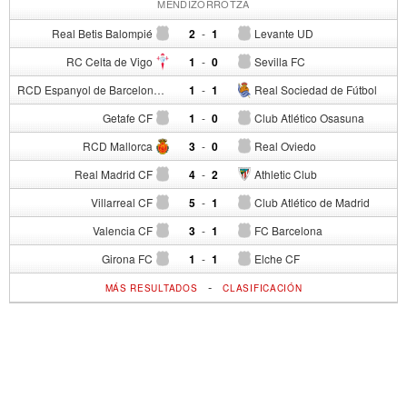
MENDIZORROTZA
Real Betis Balompié
2
-
1
Levante UD
RC Celta de Vigo
1
-
0
Sevilla FC
RCD Espanyol de Barcelona
1
-
1
Real Sociedad de Fútbol
Getafe CF
1
-
0
Club Atlético Osasuna
RCD Mallorca
3
-
0
Real Oviedo
Real Madrid CF
4
-
2
Athletic Club
Villarreal CF
5
-
1
Club Atlético de Madrid
Valencia CF
3
-
1
FC Barcelona
Girona FC
1
-
1
Elche CF
-
MÁS RESULTADOS
CLASIFICACIÓN