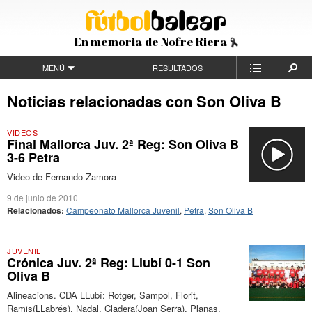
En memoria de Nofre Riera
MENÚ
RESULTADOS
Noticias relacionadas con Son Oliva B
VIDEOS
Final Mallorca Juv. 2ª Reg: Son Oliva B
3-6 Petra
Video de Fernando Zamora
9 de junio de 2010
Relacionados:
Campeonato Mallorca Juvenil
,
Petra
,
Son Oliva B
JUVENIL
Crónica Juv. 2ª Reg: Llubí 0-1 Son
Oliva B
Alineacions. CDA LLubí: Rotger, Sampol, Florit,
Ramis(LLabrés), Nadal, Cladera(Joan Serra), Planas,