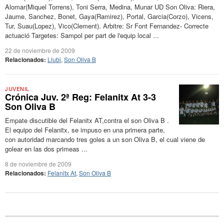
Alomar(Miquel Torrens), Toni Serra, Medina, Munar UD Son Oliva: Riera,
Jaume, Sanchez, Bonet, Gaya(Ramirez), Portal, Garcia(Corzo), Vicens,
Tur, Suau(Lopez), Vico(Clement). Arbitre: Sr Font Fernandez- Correcte
actuació Targetes: Sampol per part de l'equip local ...
22 de noviembre de 2009
Relacionados:
Llubi
,
Son Oliva B
JUVENIL
Crónica Juv. 2ª Reg: Felanitx At 3-3
Son Oliva B
Empate discutible del Felanitx AT,contra el son Oliva B .
El equipo del Felanitx, se impuso en una primera parte,
con autoridad marcando tres goles a un son Oliva B, el cual viene de
golear en las dos primeas ...
8 de noviembre de 2009
Relacionados:
Felanitx At
,
Son Oliva B