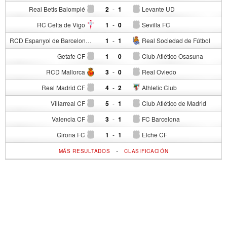
Real Betis Balompié
2
-
1
Levante UD
RC Celta de Vigo
1
-
0
Sevilla FC
RCD Espanyol de Barcelona
1
-
1
Real Sociedad de Fútbol
Getafe CF
1
-
0
Club Atlético Osasuna
RCD Mallorca
3
-
0
Real Oviedo
Real Madrid CF
4
-
2
Athletic Club
Villarreal CF
5
-
1
Club Atlético de Madrid
Valencia CF
3
-
1
FC Barcelona
Girona FC
1
-
1
Elche CF
-
MÁS RESULTADOS
CLASIFICACIÓN