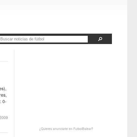
es),
res,
: 0-
2009
¿Quieres anunciarte en FutbolBalear?