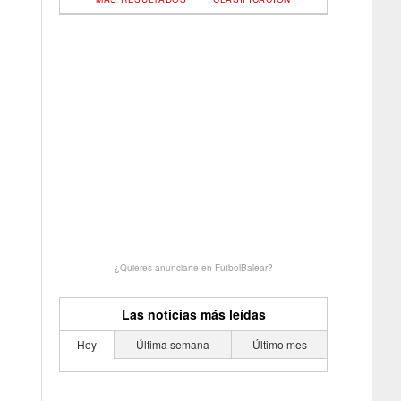
¿Quieres anunciarte en FutbolBalear?
Las noticias más leídas
Hoy
Última semana
Último mes