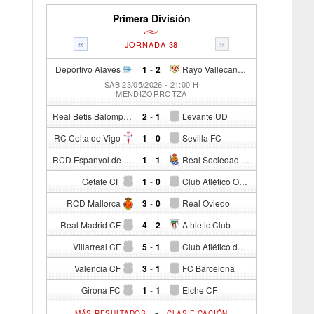
Primera División
«
»
JORNADA 38
Deportivo Alavés
1
-
2
Rayo Vallecano de Madrid
SÁB 23/05/2026 - 21:00 H
MENDIZORROTZA
Real Betis Balompié
2
-
1
Levante UD
RC Celta de Vigo
1
-
0
Sevilla FC
RCD Espanyol de Barcelona
1
-
1
Real Sociedad de Fútbol
Getafe CF
1
-
0
Club Atlético Osasuna
RCD Mallorca
3
-
0
Real Oviedo
Real Madrid CF
4
-
2
Athletic Club
Villarreal CF
5
-
1
Club Atlético de Madrid
Valencia CF
3
-
1
FC Barcelona
Girona FC
1
-
1
Elche CF
-
MÁS RESULTADOS
CLASIFICACIÓN