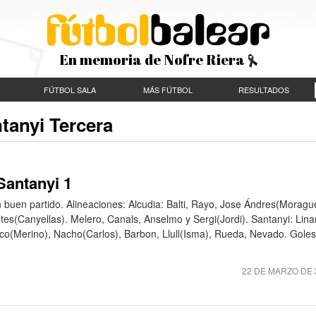
En memoria de Nofre Riera
FÚTBOL SALA
MÁS FÚTBOL
RESULTADOS
tanyi Tercera
Santanyi 1
buen partido. Alineaciones: Alcudia: Balti, Rayo, Jose Ándres(Moragu
(Canyellas). Melero, Canals, Anselmo y Sergi(Jordi). Santanyi: Lina
o(Merino), Nacho(Carlos), Barbon, Llull(Isma), Rueda, Nevado. Goles
22 DE MARZO DE 