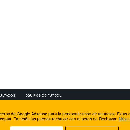
ULTADOS
EQUIPOS DE FÚTBOL
OS
CONECTA CON NOSOTROS
OTROS SERVICIO
erceros de Google Adsense para la personalización de anuncios. Estas c
lear
Facebook
Internet Rural Mal
ceptar. También las puedes rechazar con el botón de Rechazar.
Más i
as IP
Twitter
Registro de domin