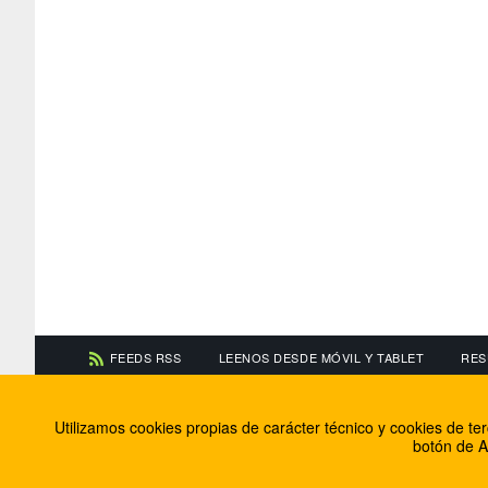
FEEDS RSS
LEENOS DESDE MÓVIL Y TABLET
RES
CONTACTA CON NOSOTROS
ACERCA DE NOSOTR
Utilizamos cookies propias de carácter técnico y cookies de t
Información de contacto
El equipo de FútbolBa
botón de A
Anúnciate en FútbolBalear
Soluciones Corporativ
Colabora con nosotros
Canal ético