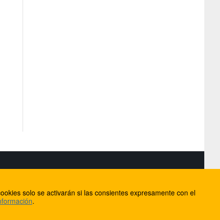
S
ookies solo se activarán si las consientes expresamente con el
lorca
nformación
.
ios