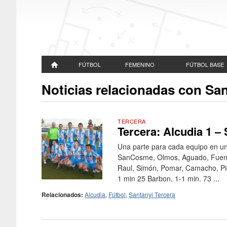
FÚTBOL
FEMENINO
FÚTBOL BASE
Noticias relacionadas con San
TERCERA
Tercera: Alcudia 1 – 
Una parte para cada equipo en un 
SanCosme, Olmos, Aguado, Fuentes
Raul, Simón, Pomar, Camacho, Pic
1 min 25 Barbon, 1-1 min. 73 ...
Relacionados:
Alcudia
,
Fútbol
,
Santanyi Tercera