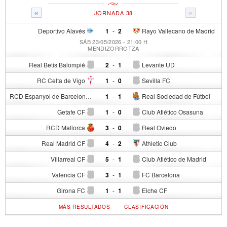
«
»
JORNADA 38
Deportivo Alavés
1
-
2
Rayo Vallecano de Madrid
SÁB 23/05/2026 - 21:00 H
MENDIZORROTZA
Real Betis Balompié
2
-
1
Levante UD
RC Celta de Vigo
1
-
0
Sevilla FC
RCD Espanyol de Barcelona
1
-
1
Real Sociedad de Fútbol
Getafe CF
1
-
0
Club Atlético Osasuna
RCD Mallorca
3
-
0
Real Oviedo
Real Madrid CF
4
-
2
Athletic Club
Villarreal CF
5
-
1
Club Atlético de Madrid
Valencia CF
3
-
1
FC Barcelona
Girona FC
1
-
1
Elche CF
-
MÁS RESULTADOS
CLASIFICACIÓN