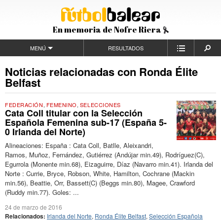
En memoria de Nofre Riera
MENÚ
RESULTADOS
Noticias relacionadas con Ronda Élite
Belfast
FEDERACIÓN
,
FEMENINO
,
SELECCIONES
Cata Coll titular con la Selección
Española Femenina sub-17 (España 5-
0 Irlanda del Norte)
Alineaciones: España : Cata Coll, Batlle, Aleixandri,
Ramos, Muñoz, Fernández, Gutiérrez (Andújar min.49), Rodríguez(C),
Egurrola (Monente min.68), Eizaguirre, Díaz (Navarro min.41). Irlanda del
Norte : Currie, Bryce, Robson, White, Hamilton, Cochrane (Mackin
min.56), Beattie, Orr, Bassett(C) (Beggs min.80), Magee, Crawford
(Ruddy min.77). Goles: ...
24 de marzo de 2016
Relacionados:
Irlanda del Norte
,
Ronda Élite Belfast
,
Selección Española