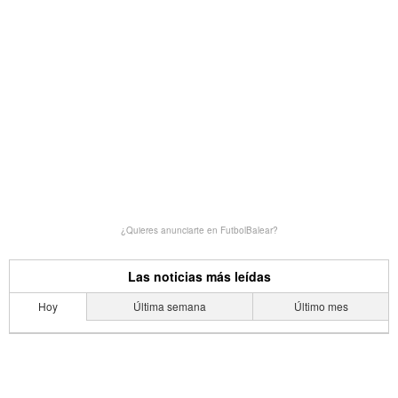
¿Quieres anunciarte en FutbolBalear?
Las noticias más leídas
Hoy
Última semana
Último mes