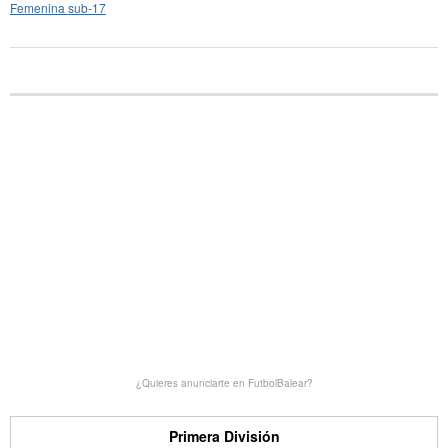
Femenina sub-17
¿Quieres anunciarte en FutbolBalear?
Primera División