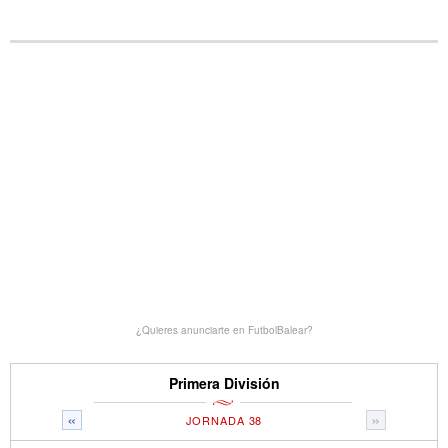
¿Quieres anunciarte en FutbolBalear?
Primera División
«
»
JORNADA 38