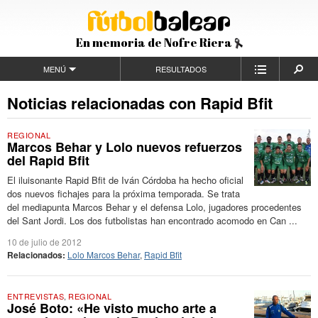
En memoria de Nofre Riera
MENÚ
RESULTADOS
Noticias relacionadas con Rapid Bfit
REGIONAL
Marcos Behar y Lolo nuevos refuerzos
del Rapid Bfit
El iluisonante Rapid Bfit de Iván Córdoba ha hecho oficial
dos nuevos fichajes para la próxima temporada. Se trata
del mediapunta Marcos Behar y el defensa Lolo, jugadores procedentes
del Sant Jordi. Los dos futbolistas han encontrado acomodo en Can ...
10 de julio de 2012
Relacionados:
Lolo Marcos Behar
,
Rapid Bfit
ENTREVISTAS
,
REGIONAL
José Boto: «He visto mucho arte a