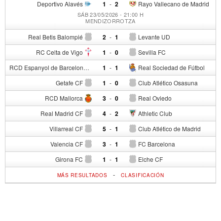
Deportivo Alavés
1
-
2
Rayo Vallecano de Madrid
SÁB 23/05/2026 - 21:00 H
MENDIZORROTZA
Real Betis Balompié
2
-
1
Levante UD
RC Celta de Vigo
1
-
0
Sevilla FC
RCD Espanyol de Barcelona
1
-
1
Real Sociedad de Fútbol
Getafe CF
1
-
0
Club Atlético Osasuna
RCD Mallorca
3
-
0
Real Oviedo
Real Madrid CF
4
-
2
Athletic Club
Villarreal CF
5
-
1
Club Atlético de Madrid
Valencia CF
3
-
1
FC Barcelona
Girona FC
1
-
1
Elche CF
-
MÁS RESULTADOS
CLASIFICACIÓN