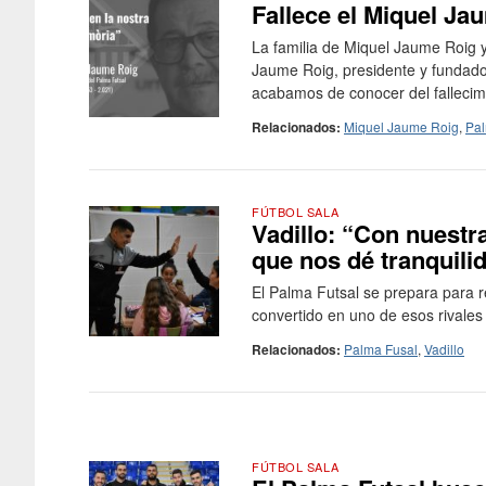
Fallece el Miquel Ja
La familia de Miquel Jaume Roig y
Jaume Roig, presidente y fundado
acabamos de conocer del fallecimie
Relacionados:
Miquel Jaume Roig
,
Pal
FÚTBOL SALA
Vadillo: “Con nuestr
que nos dé tranquili
El Palma Futsal se prepara para re
convertido en uno de esos rivales 
Relacionados:
Palma Fusal
,
Vadillo
FÚTBOL SALA