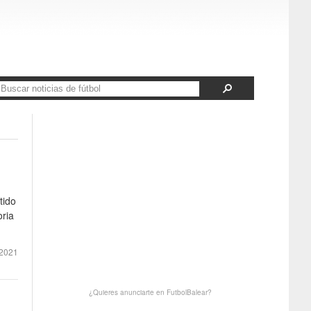
tido
oria
2021
¿Quieres anunciarte en FutbolBalear?