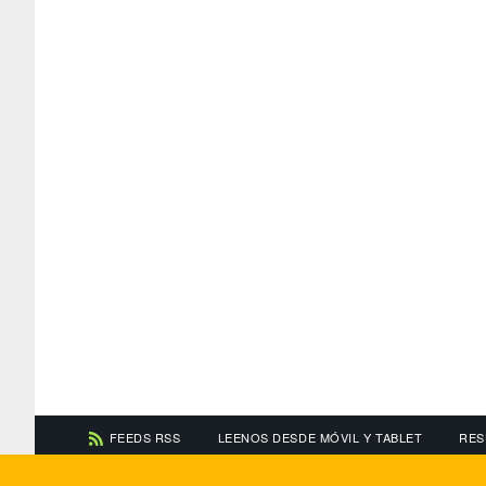
FEEDS RSS
LEENOS DESDE MÓVIL Y TABLET
RES