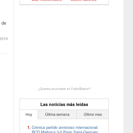
o de
2019
¿Quieres anunciarte en FutbolBalear?
Las noticias más leídas
Hoy
Última semana
Último mes
Crónica partido amistoso internacional:
RCD Mallorca 3-0 Paris Saint-Germain