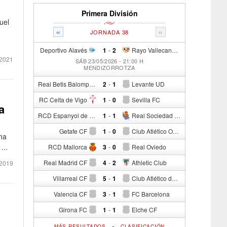
Primera División
uel
«
»
JORNADA 38
Deportivo Alavés
1
-
2
Rayo Vallecano de Madrid
2021
SÁB 23/05/2026 - 21:00 H
MENDIZORROTZA
Real Betis Balompié
2
-
1
Levante UD
RC Celta de Vigo
1
-
0
Sevilla FC
a
RCD Espanyol de Barcelona
1
-
1
Real Sociedad de Fútbol
Getafe CF
1
-
0
Club Atlético Osasuna
 ha
...
RCD Mallorca
3
-
0
Real Oviedo
Real Madrid CF
4
-
2
Athletic Club
2019
Villarreal CF
5
-
1
Club Atlético de Madrid
Valencia CF
3
-
1
FC Barcelona
Girona FC
1
-
1
Elche CF
-
MÁS RESULTADOS
CLASIFICACIÓN