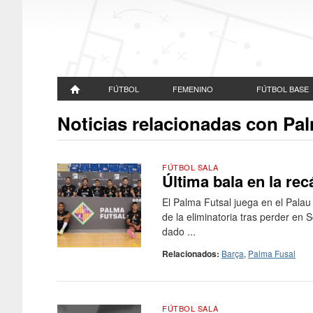
FÚTBOL
FEMENINO
FÚTBOL BASE
Noticias relacionadas con Pa
FÚTBOL SALA
Última bala en la re
El Palma Futsal juega en el Palau 
de la eliminatoria tras perder en 
dado ...
Relacionados:
Barça
,
Palma Fusal
FÚTBOL SALA