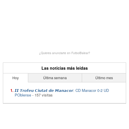
¿Quieres anunciarte en FutbolBalear?
Las noticias más leídas
Hoy
Última semana
Último mes
𝙄𝙄 𝙏𝙧𝙤𝙛𝙚𝙪 𝘾𝙞𝙪𝙩𝙖𝙩 𝙙𝙚 𝙈𝙖𝙣𝙖𝙘𝙤𝙧: CD Manacor 0-2 UD
POblense
- 157 visitas