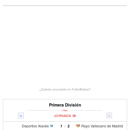
¿Quieres anunciarte en FutbolBalear?
Primera División
«
»
JORNADA 38
Deportivo Alavés
1
-
2
Rayo Vallecano de Madrid