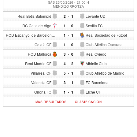
SÁB 23/05/2026 - 21:00 H
MENDIZORROTZA
Real Betis Balompié
2
-
1
Levante UD
RC Celta de Vigo
1
-
0
Sevilla FC
RCD Espanyol de Barcelona
1
-
1
Real Sociedad de Fútbol
Getafe CF
1
-
0
Club Atlético Osasuna
RCD Mallorca
3
-
0
Real Oviedo
Real Madrid CF
4
-
2
Athletic Club
Villarreal CF
5
-
1
Club Atlético de Madrid
Valencia CF
3
-
1
FC Barcelona
Girona FC
1
-
1
Elche CF
-
MÁS RESULTADOS
CLASIFICACIÓN