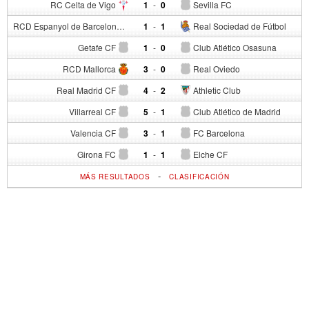
RC Celta de Vigo
1
-
0
Sevilla FC
RCD Espanyol de Barcelona
1
-
1
Real Sociedad de Fútbol
Getafe CF
1
-
0
Club Atlético Osasuna
RCD Mallorca
3
-
0
Real Oviedo
Real Madrid CF
4
-
2
Athletic Club
Villarreal CF
5
-
1
Club Atlético de Madrid
Valencia CF
3
-
1
FC Barcelona
Girona FC
1
-
1
Elche CF
-
MÁS RESULTADOS
CLASIFICACIÓN