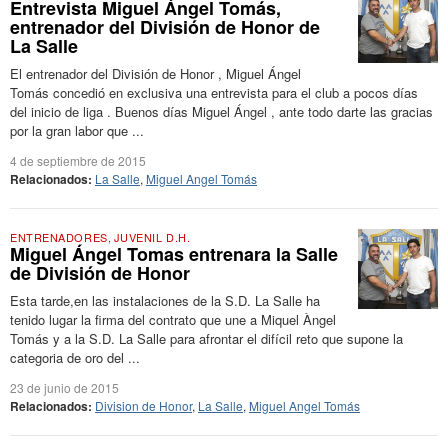
Entrevista Miguel Ángel Tomás,
entrenador del División de Honor de
La Salle
El entrenador del División de Honor , Miguel Ángel
Tomás concedió en exclusiva una entrevista para el club a pocos días
del inicio de liga . Buenos días Miguel Ángel , ante todo darte las gracias
por la gran labor que ...
4 de septiembre de 2015
Relacionados:
La Salle
,
Miguel Angel Tomás
ENTRENADORES
,
JUVENIL D.H.
Miguel Ángel Tomas entrenara la Salle
de División de Honor
Esta tarde,en las instalaciones de la S.D. La Salle ha
tenido lugar la firma del contrato que une a Miquel Àngel
Tomás y a la S.D. La Salle para afrontar el difícil reto que supone la
categoria de oro del ...
23 de junio de 2015
Relacionados:
Division de Honor
,
La Salle
,
Miguel Angel Tomás