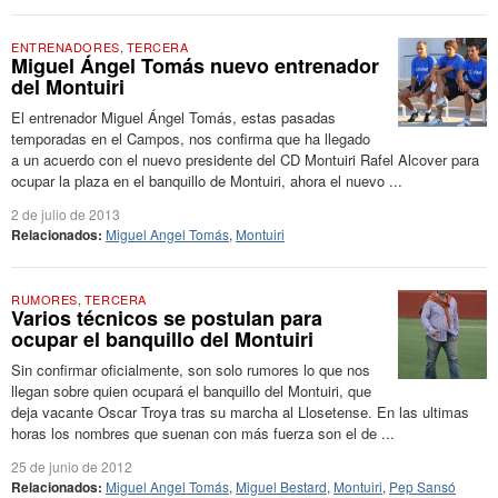
ENTRENADORES
,
TERCERA
Miguel Ángel Tomás nuevo entrenador
del Montuiri
El entrenador Miguel Ángel Tomás, estas pasadas
temporadas en el Campos, nos confirma que ha llegado
a un acuerdo con el nuevo presidente del CD Montuiri Rafel Alcover para
ocupar la plaza en el banquillo de Montuiri, ahora el nuevo ...
2 de julio de 2013
Relacionados:
Miguel Angel Tomás
,
Montuiri
RUMORES
,
TERCERA
Varios técnicos se postulan para
ocupar el banquillo del Montuiri
Sin confirmar oficialmente, son solo rumores lo que nos
llegan sobre quien ocupará el banquillo del Montuiri, que
deja vacante Oscar Troya tras su marcha al Llosetense. En las ultimas
horas los nombres que suenan con más fuerza son el de ...
25 de junio de 2012
Relacionados:
Miguel Angel Tomás
,
Miguel Bestard
,
Montuiri
,
Pep Sansó