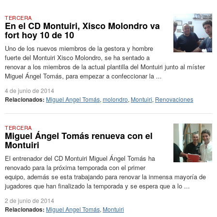
TERCERA
En el CD Montuiri, Xisco Molondro va
fort hoy 10 de 10
Uno de los nuevos miembros de la gestora y hombre
fuerte del Montuiri Xisco Molondro, se ha sentado a
renovar a los miembros de la actual plantilla del Montuiri junto al míster
Miguel Ángel Tomás, para empezar a confeccionar la ...
4 de junio de 2014
Relacionados:
Miguel Angel Tomás
,
molondro
,
Montuiri
,
Renovaciones
TERCERA
Miguel Ángel Tomás renueva con el
Montuiri
El entrenador del CD Montuiri Miguel Ángel Tomás ha
renovado para la próxima temporada con el primer
equipo, además se esta trabajando para renovar la inmensa mayoría de
jugadores que han finalizado la temporada y se espera que a lo ...
2 de junio de 2014
Relacionados:
Miguel Angel Tomás
,
Montuiri