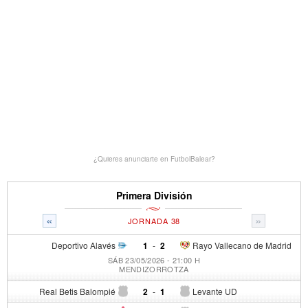
¿Quieres anunciarte en FutbolBalear?
Primera División
«
»
JORNADA 38
Deportivo Alavés
1
-
2
Rayo Vallecano de Madrid
SÁB 23/05/2026 - 21:00 H
MENDIZORROTZA
Real Betis Balompié
2
-
1
Levante UD