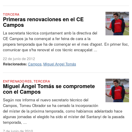
TERCERA
Primeras renovaciones en el CE
Campos
La secretaria tècnica conjuntament amb la directiva del
CE Campos ja ha començat a fer feina de cara a la
propera temporada que ha de començar en el mes d'agost. En primer lloc,
comunicar que s'ha renovat el cos tècnic encapçalat ...
22 de junio de 2012
Relacionados:
Campos
,
Miguel Angel Tomás
ENTRENADORES
,
TERCERA
Miguel Ángel Tomás se compromete
con el Campos
Según nos informa el nuevo secretario técnico del
Campos, Tomeu Obrador se ha cerrado la incorporación
del míster de la próxima temporada, como habíamos adelantado hace
algunas jornadas el elegido ha sido el míster del Santanyi de la pasada
temporada, ...
7 de junio de 2010