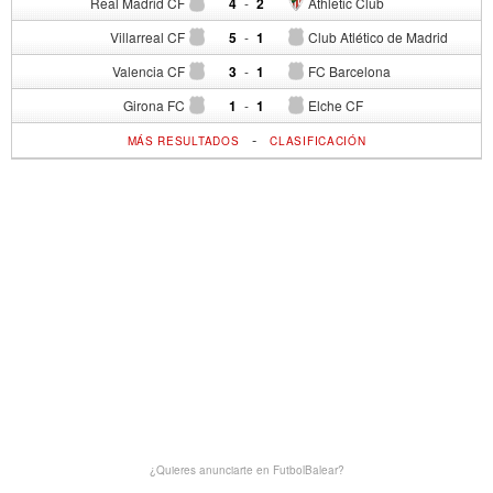
Real Madrid CF
4
-
2
Athletic Club
Villarreal CF
5
-
1
Club Atlético de Madrid
Valencia CF
3
-
1
FC Barcelona
Girona FC
1
-
1
Elche CF
-
MÁS RESULTADOS
CLASIFICACIÓN
¿Quieres anunciarte en FutbolBalear?