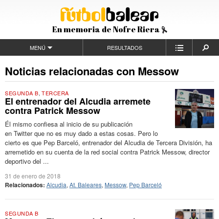
En memoria de Nofre Riera
MENÚ
RESULTADOS
Noticias relacionadas con Messow
SEGUNDA B
,
TERCERA
El entrenador del Alcudia arremete
contra Patrick Messow
Él mismo confiesa al inicio de su publicación
en Twitter que no es muy dado a estas cosas. Pero lo
cierto es que Pep Barceló, entrenador del Alcudia de Tercera División, ha
arremetido en su cuenta de la red social contra Patrick Messow, director
deportivo del ...
31 de enero de 2018
Relacionados:
Alcudia
,
At. Baleares
,
Messow
,
Pep Barceló
SEGUNDA B