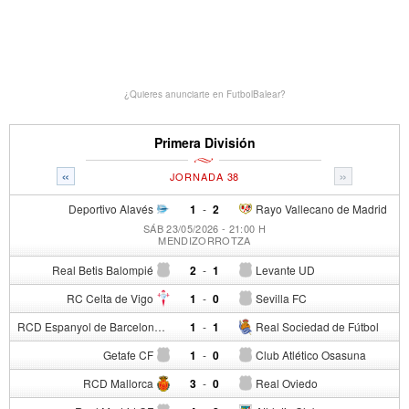
¿Quieres anunciarte en FutbolBalear?
Primera División
«
»
JORNADA 38
Deportivo Alavés
1
-
2
Rayo Vallecano de Madrid
SÁB 23/05/2026 - 21:00 H
MENDIZORROTZA
Real Betis Balompié
2
-
1
Levante UD
RC Celta de Vigo
1
-
0
Sevilla FC
RCD Espanyol de Barcelona
1
-
1
Real Sociedad de Fútbol
Getafe CF
1
-
0
Club Atlético Osasuna
RCD Mallorca
3
-
0
Real Oviedo