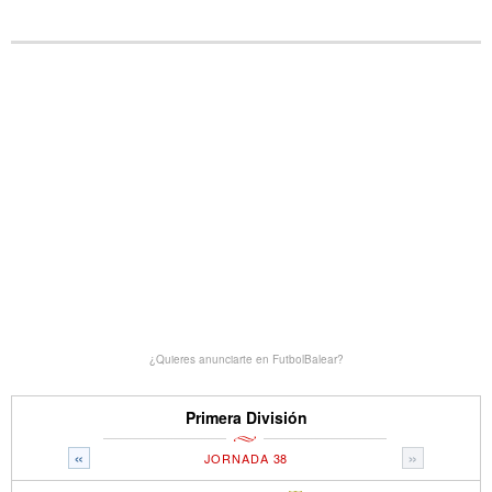
¿Quieres anunciarte en FutbolBalear?
Primera División
«
»
JORNADA 38