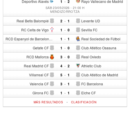
Deportivo Alavés
1
-
2
Rayo Vallecano de Madrid
SÁB 23/05/2026 - 21:00 H
MENDIZORROTZA
Real Betis Balompié
2
-
1
Levante UD
RC Celta de Vigo
1
-
0
Sevilla FC
RCD Espanyol de Barcelona
1
-
1
Real Sociedad de Fútbol
Getafe CF
1
-
0
Club Atlético Osasuna
RCD Mallorca
3
-
0
Real Oviedo
Real Madrid CF
4
-
2
Athletic Club
Villarreal CF
5
-
1
Club Atlético de Madrid
Valencia CF
3
-
1
FC Barcelona
Girona FC
1
-
1
Elche CF
-
MÁS RESULTADOS
CLASIFICACIÓN