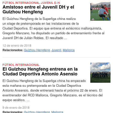
FÚTBOL INTERNACIONAL
,
JUVENIL D.H.
Amistoso entre el Juvenil DH y el
Guizhou Hengfeng
El Guizhou Hengfeng de la Superliga china realiza
un stage de pretemporada en las instalaciones de la
Ciudad Deportiva. El equipo que entrena el extécnico mallorquinista,
Gregorio Manzano, ha disputado un partido de entrenamiento frente al
Juvenil DH de Julián Robles. El resultado ...
12 de enero de 2018
Relacionados:
Guizhou Hengfeng
,
Juvenil
,
Mallorca
FÚTBOL INTERNACIONAL
El Guizhou Hengfeng entrena en la
Ciudad Deportiva Antonio Asensio
El Guizhou Hengfeng de la Superliga china ha empezado
esta mañana su pretemporada en la Ciudad Deportiva
Antonio Ansensio, donde entrenará hasta el próximo 22 de enero. El
exentrenador del RCD Mallorca, Gregorio Manzano, es el técnico del
equipo asiático, ...
9 de enero de 2018
Relacionados:
Guizhou Hengfeng
,
Mallorca