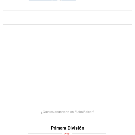
¿Quieres anunciarte en FutbolBalear?
Primera División