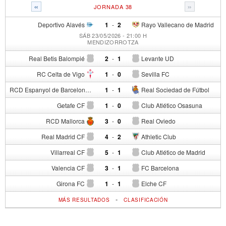
«
»
JORNADA 38
Deportivo Alavés
1
-
2
Rayo Vallecano de Madrid
SÁB 23/05/2026 - 21:00 H
MENDIZORROTZA
Real Betis Balompié
2
-
1
Levante UD
RC Celta de Vigo
1
-
0
Sevilla FC
RCD Espanyol de Barcelona
1
-
1
Real Sociedad de Fútbol
Getafe CF
1
-
0
Club Atlético Osasuna
RCD Mallorca
3
-
0
Real Oviedo
Real Madrid CF
4
-
2
Athletic Club
Villarreal CF
5
-
1
Club Atlético de Madrid
Valencia CF
3
-
1
FC Barcelona
Girona FC
1
-
1
Elche CF
-
MÁS RESULTADOS
CLASIFICACIÓN