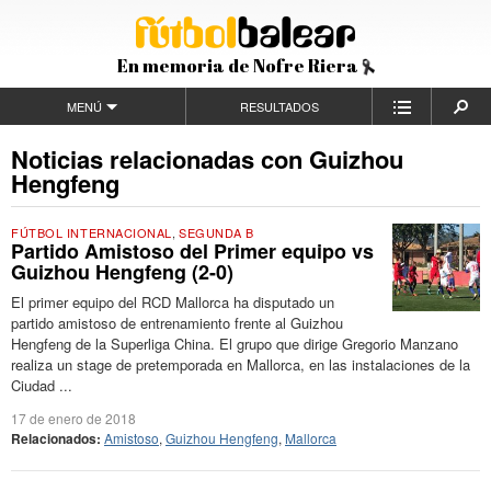
En memoria de Nofre Riera
MENÚ
RESULTADOS
Noticias relacionadas con Guizhou
Hengfeng
FÚTBOL INTERNACIONAL
,
SEGUNDA B
Partido Amistoso del Primer equipo vs
Guizhou Hengfeng (2-0)
El primer equipo del RCD Mallorca ha disputado un
partido amistoso de entrenamiento frente al Guizhou
Hengfeng de la Superliga China. El grupo que dirige Gregorio Manzano
realiza un stage de pretemporada en Mallorca, en las instalaciones de la
Ciudad ...
17 de enero de 2018
Relacionados:
Amistoso
,
Guizhou Hengfeng
,
Mallorca