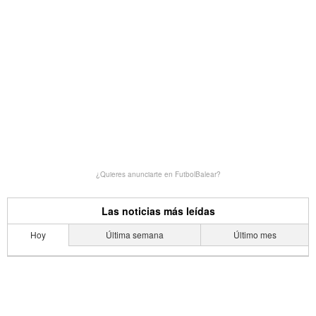
¿Quieres anunciarte en FutbolBalear?
Las noticias más leídas
Hoy
Última semana
Último mes