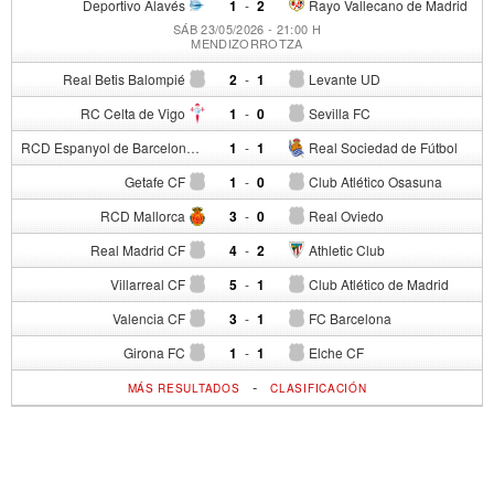
Deportivo Alavés
1
-
2
Rayo Vallecano de Madrid
SÁB 23/05/2026 - 21:00 H
MENDIZORROTZA
Real Betis Balompié
2
-
1
Levante UD
RC Celta de Vigo
1
-
0
Sevilla FC
RCD Espanyol de Barcelona
1
-
1
Real Sociedad de Fútbol
Getafe CF
1
-
0
Club Atlético Osasuna
RCD Mallorca
3
-
0
Real Oviedo
Real Madrid CF
4
-
2
Athletic Club
Villarreal CF
5
-
1
Club Atlético de Madrid
Valencia CF
3
-
1
FC Barcelona
Girona FC
1
-
1
Elche CF
-
MÁS RESULTADOS
CLASIFICACIÓN