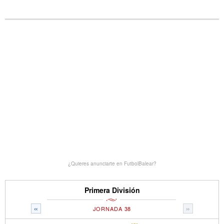
¿Quieres anunciarte en FutbolBalear?
Primera División
«
»
JORNADA 38