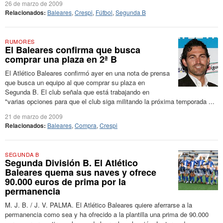
26 de marzo de 2009
Relacionados:
Baleares
,
Crespi
,
Fútbol
,
Segunda B
RUMORES
El Baleares confirma que busca
comprar una plaza en 2ª B
El Atlético Baleares confirmó ayer en una nota de prensa
que busca un equipo al que comprar su plaza en
Segunda B. El club señala que está trabajando en
"varias opciones para que el club siga militando la próxima temporada ...
21 de marzo de 2009
Relacionados:
Baleares
,
Compra
,
Crespi
SEGUNDA B
Segunda División B. El Atlético
Baleares quema sus naves y ofrece
90.000 euros de prima por la
permanencia
M. J. B. / J. V. PALMA. El Atlético Baleares quiere aferrarse a la
permanencia como sea y ha ofrecido a la plantilla una prima de 90.000