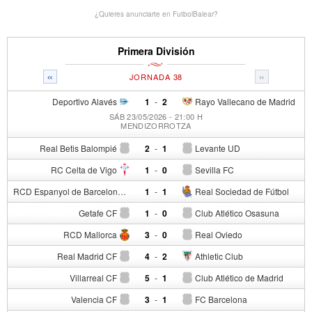
¿Quieres anunciarte en FutbolBalear?
Primera División
«
»
JORNADA 38
Deportivo Alavés
1
-
2
Rayo Vallecano de Madrid
SÁB 23/05/2026 - 21:00 H
MENDIZORROTZA
Real Betis Balompié
2
-
1
Levante UD
RC Celta de Vigo
1
-
0
Sevilla FC
RCD Espanyol de Barcelona
1
-
1
Real Sociedad de Fútbol
Getafe CF
1
-
0
Club Atlético Osasuna
RCD Mallorca
3
-
0
Real Oviedo
Real Madrid CF
4
-
2
Athletic Club
Villarreal CF
5
-
1
Club Atlético de Madrid
Valencia CF
3
-
1
FC Barcelona