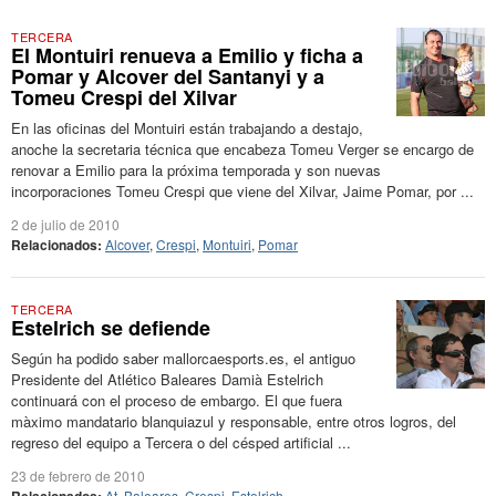
TERCERA
El Montuiri renueva a Emilio y ficha a
Pomar y Alcover del Santanyi y a
Tomeu Crespi del Xilvar
En las oficinas del Montuiri están trabajando a destajo,
anoche la secretaria técnica que encabeza Tomeu Verger se encargo de
renovar a Emilio para la próxima temporada y son nuevas
incorporaciones Tomeu Crespi que viene del Xilvar, Jaime Pomar, por ...
2 de julio de 2010
Relacionados:
Alcover
,
Crespi
,
Montuiri
,
Pomar
TERCERA
Estelrich se defiende
Según ha podido saber mallorcaesports.es, el antiguo
Presidente del Atlético Baleares Damià Estelrich
continuará con el proceso de embargo. El que fuera
màximo mandatario blanquiazul y responsable, entre otros logros, del
regreso del equipo a Tercera o del césped artificial ...
23 de febrero de 2010
At. Baleares
,
Crespi
,
Estelrich