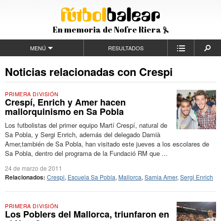
En memoria de Nofre Riera
MENÚ
RESULTADOS
Noticias relacionadas con Crespi
PRIMERA DIVISIÓN
Crespí, Enrich y Amer hacen
mallorquinismo en Sa Pobla
Los futbolistas del primer equipo Martí Crespí, natural de
Sa Pobla, y Sergi Enrich, además del delegado Damià
Amer,también de Sa Pobla, han visitado este jueves a los escolares de
Sa Pobla, dentro del programa de la Fundació RM que ...
24 de marzo de 2011
Relacionados:
Crespi
,
Escuela Sa Pobla
,
Mallorca
,
Samia Amer
,
Sergi Enrich
PRIMERA DIVISIÓN
Los Poblers del Mallorca, triunfaron en