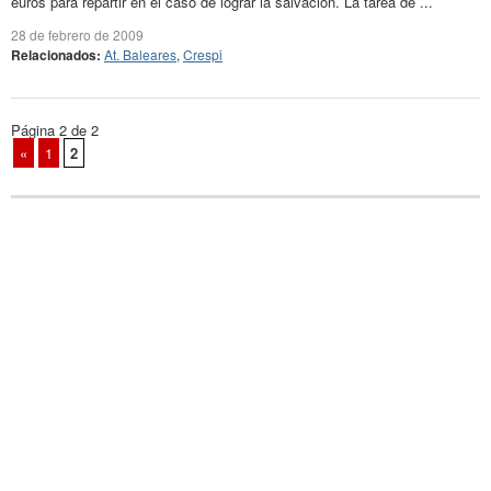
euros para repartir en el caso de lograr la salvación. La tarea de ...
28 de febrero de 2009
Relacionados:
At. Baleares
,
Crespi
Página 2 de 2
«
1
2