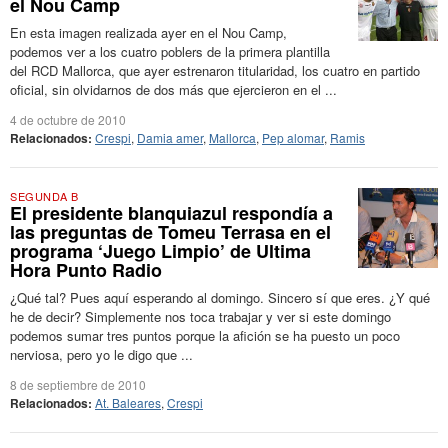
el Nou Camp
En esta imagen realizada ayer en el Nou Camp,
podemos ver a los cuatro poblers de la primera plantilla
del RCD Mallorca, que ayer estrenaron titularidad, los cuatro en partido
oficial, sin olvidarnos de dos más que ejercieron en el ...
4 de octubre de 2010
Relacionados:
Crespi
,
Damia amer
,
Mallorca
,
Pep alomar
,
Ramis
SEGUNDA B
El presidente blanquiazul respondía a
las preguntas de Tomeu Terrasa en el
programa ‘Juego Limpio’ de Ultima
Hora Punto Radio
¿Qué tal? Pues aquí esperando al domingo. Sincero sí que eres. ¿Y qué
he de decir? Simplemente nos toca trabajar y ver si este domingo
podemos sumar tres puntos porque la afición se ha puesto un poco
nerviosa, pero yo le digo que ...
8 de septiembre de 2010
Relacionados:
At. Baleares
,
Crespi