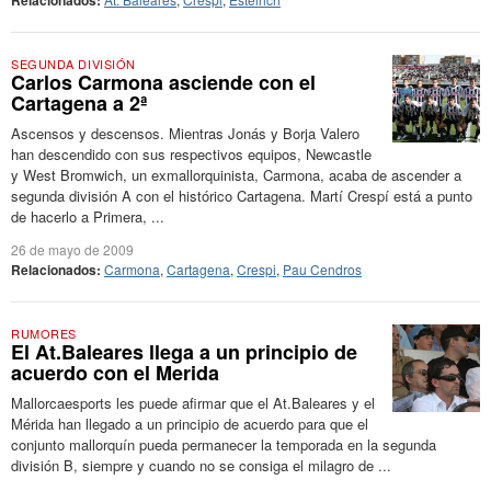
Relacionados:
SEGUNDA DIVISIÓN
Carlos Carmona asciende con el
Cartagena a 2ª
Ascensos y descensos. Mientras Jonás y Borja Valero
han descendido con sus respectivos equipos, Newcastle
y West Bromwich, un exmallorquinista, Carmona, acaba de ascender a
segunda división A con el histórico Cartagena. Martí Crespí está a punto
de hacerlo a Primera, ...
26 de mayo de 2009
Relacionados:
Carmona
,
Cartagena
,
Crespi
,
Pau Cendros
RUMORES
El At.Baleares llega a un principio de
acuerdo con el Merida
Mallorcaesports les puede afirmar que el At.Baleares y el
Mérida han llegado a un principio de acuerdo para que el
conjunto mallorquín pueda permanecer la temporada en la segunda
división B, siempre y cuando no se consiga el milagro de ...