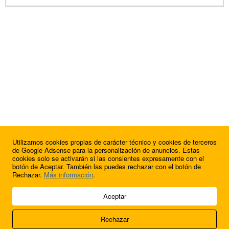
Utilizamos cookies propias de carácter técnico y cookies de terceros
de Google Adsense para la personalización de anuncios. Estas
cookies solo se activarán si las consientes expresamente con el
botón de Aceptar. También las puedes rechazar con el botón de
Rechazar.
Más información
.
© 2009 - 2026 Soluciones Corporativas IP, SL.
Aceptar
Todos los derechos reservados.
Rechazar
Aviso legal
Cookies
Acerca de nosotros
Contacto
Anúnciate en
FútbolBalear