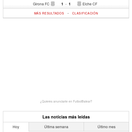
Girona FC
1
-
1
Elche CF
-
MÁS RESULTADOS
CLASIFICACIÓN
¿Quieres anunciarte en FutbolBalear?
Las noticias más leídas
Hoy
Última semana
Último mes