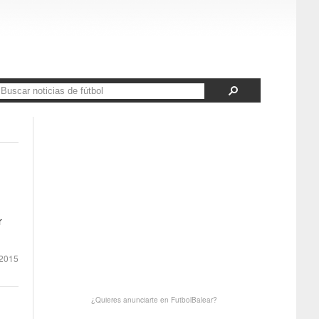
r
2015
¿Quieres anunciarte en FutbolBalear?