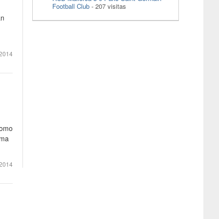
Football Club
- 207 visitas
an
 2014
como
ima
 2014