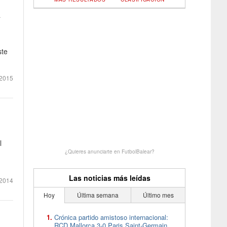
a
ste
2015
l
¿Quieres anunciarte en FutbolBalear?
Las noticias más leídas
 2014
Hoy
Última semana
Último mes
Crónica partido amistoso internacional:
RCD Mallorca 3-0 Paris Saint-Germain