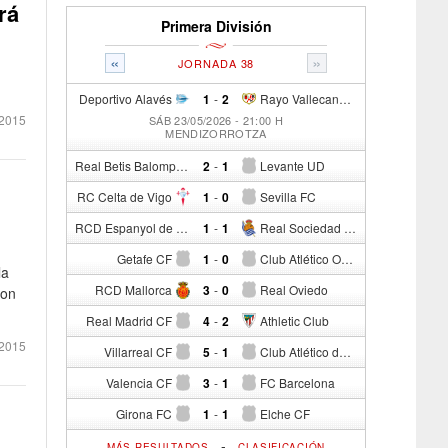
rá
Primera División
«
»
JORNADA 38
Deportivo Alavés
1
-
2
Rayo Vallecano de Madrid
2015
SÁB 23/05/2026 - 21:00 H
MENDIZORROTZA
Real Betis Balompié
2
-
1
Levante UD
RC Celta de Vigo
1
-
0
Sevilla FC
RCD Espanyol de Barcelona
1
-
1
Real Sociedad de Fútbol
Getafe CF
1
-
0
Club Atlético Osasuna
la
RCD Mallorca
3
-
0
Real Oviedo
con
Real Madrid CF
4
-
2
Athletic Club
2015
Villarreal CF
5
-
1
Club Atlético de Madrid
Valencia CF
3
-
1
FC Barcelona
Girona FC
1
-
1
Elche CF
-
MÁS RESULTADOS
CLASIFICACIÓN