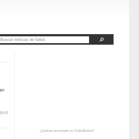
ran
2010
¿Quieres anunciarte en FutbolBalear?