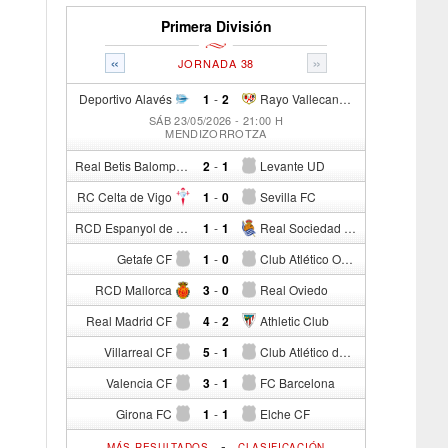
Primera División
«
»
JORNADA 38
Deportivo Alavés
1
-
2
Rayo Vallecano de Madrid
SÁB 23/05/2026 - 21:00 H
MENDIZORROTZA
Real Betis Balompié
2
-
1
Levante UD
RC Celta de Vigo
1
-
0
Sevilla FC
RCD Espanyol de Barcelona
1
-
1
Real Sociedad de Fútbol
Getafe CF
1
-
0
Club Atlético Osasuna
RCD Mallorca
3
-
0
Real Oviedo
Real Madrid CF
4
-
2
Athletic Club
Villarreal CF
5
-
1
Club Atlético de Madrid
Valencia CF
3
-
1
FC Barcelona
Girona FC
1
-
1
Elche CF
-
MÁS RESULTADOS
CLASIFICACIÓN