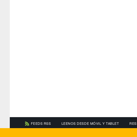
FEEDS RSS
LEENOS DESDE MÓVIL Y TABLET
RES