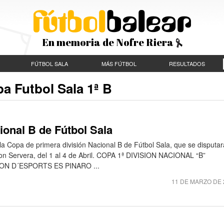
En memoria de Nofre Riera
FÚTBOL SALA
MÁS FÚTBOL
RESULTADOS
a Futbol Sala 1ª B
ional B de Fútbol Sala
la Copa de primera división Nacional B de Fútbol Sala, que se disputa
son Servera, del 1 al 4 de Abril. COPA 1ª DIVISION NACIONAL “B”
N D´ESPORTS ES PINARO ...
11 DE MARZO DE 