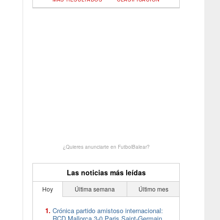
¿Quieres anunciarte en FutbolBalear?
Las noticias más leídas
Hoy
Última semana
Último mes
Crónica partido amistoso internacional:
RCD Mallorca 3-0 Paris Saint-Germain