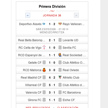
Primera División
«
»
JORNADA 38
Deportivo Alavés
1
-
2
Rayo Vallecano de Madrid
SÁB 23/05/2026 - 21:00 H
MENDIZORROTZA
Real Betis Balompié
2
-
1
Levante UD
RC Celta de Vigo
1
-
0
Sevilla FC
RCD Espanyol de Barcelona
1
-
1
Real Sociedad de Fútbol
Getafe CF
1
-
0
Club Atlético Osasuna
RCD Mallorca
3
-
0
Real Oviedo
Real Madrid CF
4
-
2
Athletic Club
Villarreal CF
5
-
1
Club Atlético de Madrid
Valencia CF
3
-
1
FC Barcelona
Girona FC
1
-
1
Elche CF
-
MÁS RESULTADOS
CLASIFICACIÓN