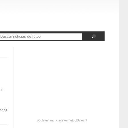
ol
2025
¿Quieres anunciarte en FutbolBalear?