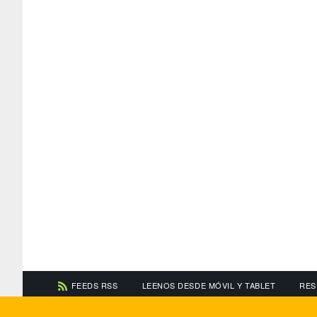
FEEDS RSS
LEENOS DESDE MÓVIL Y TABLET
RES