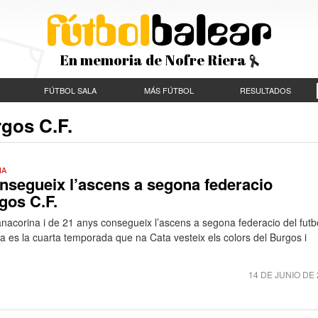
En memoria de Nofre Riera
FÚTBOL SALA
MÁS FÚTBOL
RESULTADOS
rgos C.F.
NA
nsegueix l’ascens a segona federacio
gos C.F.
nacorina i de 21 anys consegueix l’ascens a segona federacio del futb
 es la cuarta temporada que na Cata vesteix els colors del Burgos i
14 DE JUNIO DE 