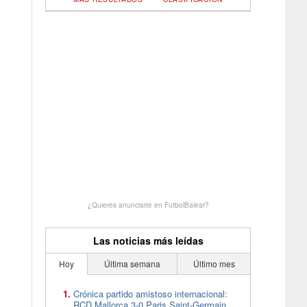
¿Quieres anunciarte en FutbolBalear?
Las noticias más leídas
Hoy
Última semana
Último mes
Crónica partido amistoso internacional:
RCD Mallorca 3-0 Paris Saint-Germain