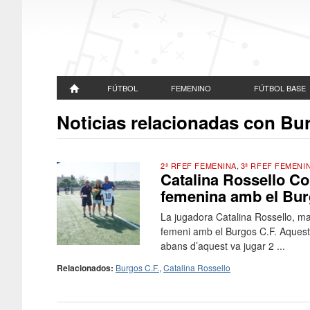
FÚTBOL
FEMENINO
FÚTBOL BASE
Noticias relacionadas con Bu
2ª RFEF FEMENINA
,
3ª RFEF FEMENI
Catalina Rossello Co
femenina amb el Bur
La jugadora Catalina Rossello, ma
femeni amb el Burgos C.F. Aquesta
abans d’aquest va jugar 2 ...
Relacionados:
Burgos C.F.
,
Catalina Rossello