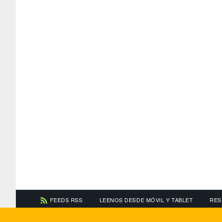
FEEDS RSS
LEENOS DESDE MÓVIL Y TABLET
RES