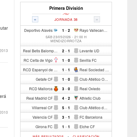
Primera División
«
»
JORNADA 38
rutar
Deportivo Alavés
1
-
2
Rayo Vallecano de Madrid
SÁB 23/05/2026 - 21:00 H
MENDIZORROTZA
2013
Real Betis Balompié
2
-
1
Levante UD
RC Celta de Vigo
1
-
0
Sevilla FC
RCD Espanyol de Barcelona
1
-
1
Real Sociedad de Fútbol
Getafe CF
1
-
0
Club Atlético Osasuna
RCD Mallorca
3
-
0
Real Oviedo
cerá
Real Madrid CF
4
-
2
Athletic Club
Villarreal CF
5
-
1
Club Atlético de Madrid
2010
Valencia CF
3
-
1
FC Barcelona
Girona FC
1
-
1
Elche CF
-
MÁS RESULTADOS
CLASIFICACIÓN