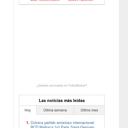
¿Quieres anunciarte en FutbolBalear?
Las noticias más leídas
Hoy
Última semana
Último mes
Crónica partido amistoso internacional:
RCD Mallorca 3-0 Paris Saint-Germain