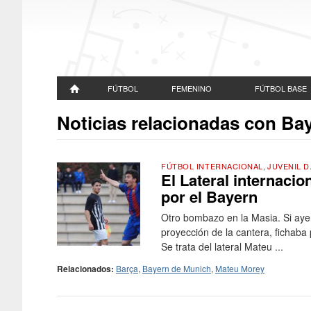
FÚTBOL
FEMENINO
FÚTBOL BASE
Noticias relacionadas con Ba
FÚTBOL INTERNACIONAL
,
JUVENIL D
El Lateral internacio
por el Bayern
Otro bombazo en la Masia. Si ayer
proyección de la cantera, fichaba 
Se trata del lateral Mateu ...
Relacionados:
Barça
,
Bayern de Munich
,
Mateu Morey