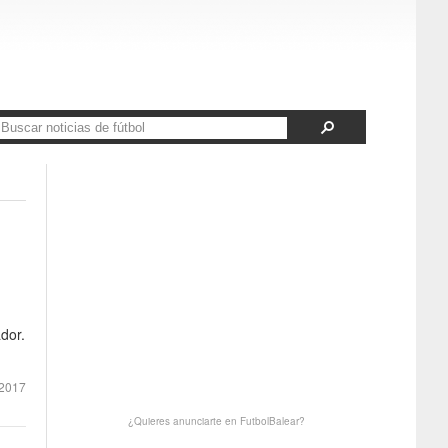
dor.
2017
¿Quieres anunciarte en FutbolBalear?