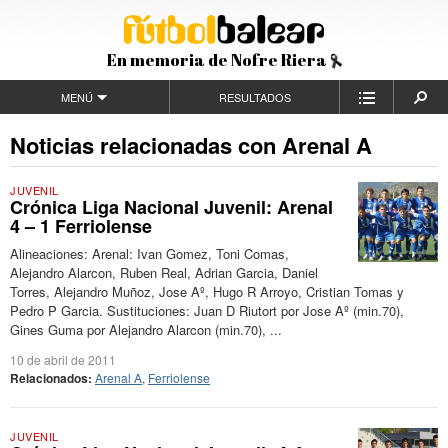
En memoria de Nofre Riera
MENÚ
RESULTADOS
Noticias relacionadas con Arenal A
JUVENIL
Crónica Liga Nacional Juvenil: Arenal
4 – 1 Ferriolense
Alineaciones: Arenal: Ivan Gomez, Toni Comas,
Alejandro Alarcon, Ruben Real, Adrian Garcia, Daniel
Torres, Alejandro Muñoz, Jose Aº, Hugo R Arroyo, Cristian Tomas y
Pedro P Garcia. Sustituciones: Juan D Riutort por Jose Aº (min.70),
Gines Guma por Alejandro Alarcon (min.70), ...
10 de abril de 2011
Relacionados:
Arenal A
,
Ferriolense
JUVENIL