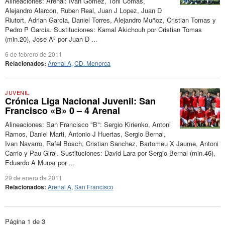
Alineaciones: Arenal: Ivan Gomez, Toni Comas,
Alejandro Alarcon, Ruben Real, Juan J Lopez, Juan D
Riutort, Adrian Garcia, Daniel Torres, Alejandro Muñoz, Cristian Tomas y
Pedro P Garcia. Sustituciones: Kamal Akichouh por Cristian Tomas
(min.20), Jose Aº por Juan D ...
6 de febrero de 2011
Relacionados:
Arenal A
,
CD. Menorca
JUVENIL
Crónica Liga Nacional Juvenil: San
Francisco «B» 0 – 4 Arenal
Alineaciones: San Francisco "B": Sergio Kirienko, Antoni
Ramos, Daniel Marti, Antonio J Huertas, Sergio Bernal,
Ivan Navarro, Rafel Bosch, Cristian Sanchez, Bartomeu X Jaume, Antoni
Carrio y Pau Giral. Sustituciones: David Lara por Sergio Bernal (min.46),
Eduardo A Munar por ...
29 de enero de 2011
Relacionados:
Arenal A
,
San Francisco
Página 1 de 3