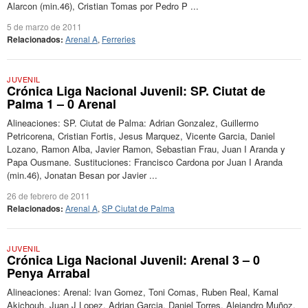
Alarcon (min.46), Cristian Tomas por Pedro P ...
5 de marzo de 2011
Relacionados:
Arenal A
,
Ferreries
JUVENIL
Crónica Liga Nacional Juvenil: SP. Ciutat de
Palma 1 – 0 Arenal
Alineaciones: SP. Ciutat de Palma: Adrian Gonzalez, Guillermo
Petricorena, Cristian Fortis, Jesus Marquez, Vicente Garcia, Daniel
Lozano, Ramon Alba, Javier Ramon, Sebastian Frau, Juan I Aranda y
Papa Ousmane. Sustituciones: Francisco Cardona por Juan I Aranda
(min.46), Jonatan Besan por Javier ...
26 de febrero de 2011
Relacionados:
Arenal A
,
SP Ciutat de Palma
JUVENIL
Crónica Liga Nacional Juvenil: Arenal 3 – 0
Penya Arrabal
Alineaciones: Arenal: Ivan Gomez, Toni Comas, Ruben Real, Kamal
Akichouh, Juan J Lopez, Adrian Garcia, Daniel Torres, Alejandro Muñoz,