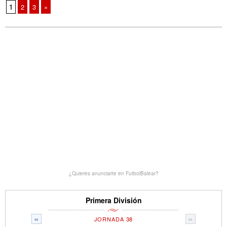
1
2
3
»
¿Quieres anunciarte en FutbolBalear?
Primera División
«
»
JORNADA 38