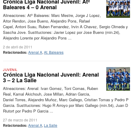
Crónica Liga Nacional Juvenil: Atº
Baleares 4 – 0 Arenal
Alineaciones: Atº Baleares: Marc Mestre, Jorge J Lopez,
Aitor Rendon, Jose Bueno, Alejandro Pons, Rafael
Capel, Antoni Suau, Ruben Fernandez, Irvin A Chavez, Sergio Olmeda y
Sascha Jove. Sustituciones: Javier Lopez por Jose Bueno (min.24),
Alejandro Lorente por Alejandro Pons ...
2 de abril de 2011
Relacionados:
Arenal A
,
At. Baleares
JUVENIL
Crónica Liga Nacional Juvenil: Arenal
3 – 2 La Salle
Alineaciones: Arenal: Ivan Gomez, Toni Comas, Ruben
Real, Kamal Akichouh, Jose Millan, Adrian Garcia,
Daniel Torres, Alejandro Muñoz, Marc Gallego, Cristian Tomas y Pedro P
Garcia. Sustituciones: Hugo R Arroyo por Marc Gallego (min.54), Juan D
Riutort por Pedro P Garcia ...
27 de marzo de 2011
Relacionados:
Arenal A
,
La Salle