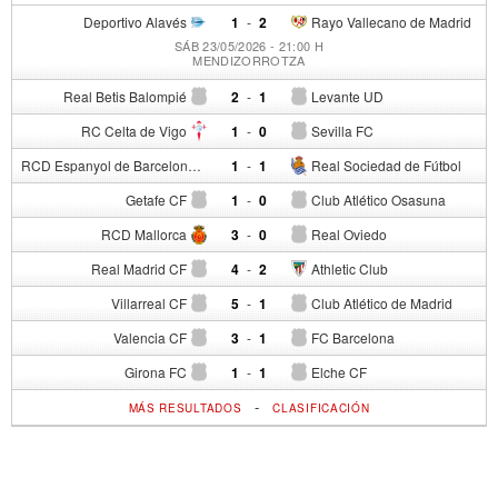
Deportivo Alavés
1
-
2
Rayo Vallecano de Madrid
SÁB 23/05/2026 - 21:00 H
MENDIZORROTZA
Real Betis Balompié
2
-
1
Levante UD
RC Celta de Vigo
1
-
0
Sevilla FC
RCD Espanyol de Barcelona
1
-
1
Real Sociedad de Fútbol
Getafe CF
1
-
0
Club Atlético Osasuna
RCD Mallorca
3
-
0
Real Oviedo
Real Madrid CF
4
-
2
Athletic Club
Villarreal CF
5
-
1
Club Atlético de Madrid
Valencia CF
3
-
1
FC Barcelona
Girona FC
1
-
1
Elche CF
-
MÁS RESULTADOS
CLASIFICACIÓN