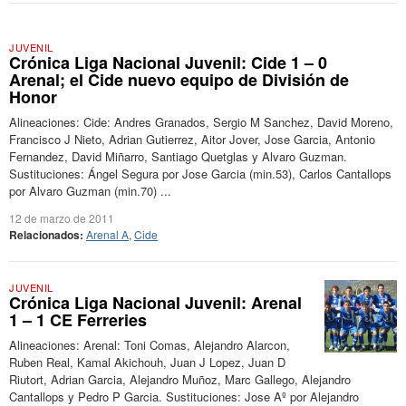
JUVENIL
Crónica Liga Nacional Juvenil: Cide 1 – 0
Arenal; el Cide nuevo equipo de División de
Honor
Alineaciones: Cide: Andres Granados, Sergio M Sanchez, David Moreno,
Francisco J Nieto, Adrian Gutierrez, Aitor Jover, Jose Garcia, Antonio
Fernandez, David Miñarro, Santiago Quetglas y Alvaro Guzman.
Sustituciones: Ángel Segura por Jose Garcia (min.53), Carlos Cantallops
por Alvaro Guzman (min.70) ...
12 de marzo de 2011
Relacionados:
Arenal A
,
Cide
JUVENIL
Crónica Liga Nacional Juvenil: Arenal
1 – 1 CE Ferreries
Alineaciones: Arenal: Toni Comas, Alejandro Alarcon,
Ruben Real, Kamal Akichouh, Juan J Lopez, Juan D
Riutort, Adrian Garcia, Alejandro Muñoz, Marc Gallego, Alejandro
Cantallops y Pedro P Garcia. Sustituciones: Jose Aº por Alejandro