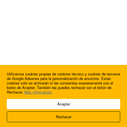
Utilizamos cookies propias de carácter técnico y cookies de terceros
¿Quieres anunciarte en FutbolBalear?
de Google Adsense para la personalización de anuncios. Estas
cookies solo se activarán si las consientes expresamente con el
botón de Aceptar. También las puedes rechazar con el botón de
Rechazar.
Más información
.
© 2009 - 2026 Soluciones Corporativas IP, SL.
Aceptar
Todos los derechos reservados.
Rechazar
Aviso legal
Cookies
Acerca de nosotros
Contacto
Anúnciate en
FútbolBalear