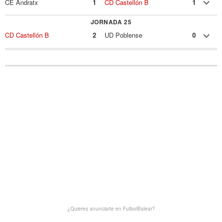
CE Andratx
1
CD Castellón B
1
JORNADA 25
CD Castellón B
2
UD Poblense
0
¿Quieres anunciarte en FutbolBalear?