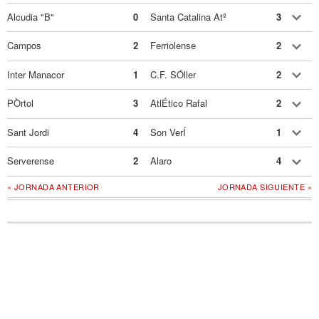
Alcudia "B"
0
Santa Catalina Atº
3
Campos
2
Ferriolense
2
Inter Manacor
1
C.F. SÓller
2
PÒrtol
3
AtlÉtico Rafal
2
Sant Jordi
4
Son VerÍ
1
Serverense
2
Alaro
4
« JORNADA ANTERIOR
JORNADA SIGUIENTE »