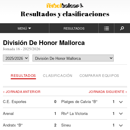
Resultados y clasificaciones
MENÚ
RESULTADOS
División De Honor Mallorca
Jornada 16 - 2025/2026
RESULTADOS
CLASIFICACIÓN
COMPARAR EQUIPOS
« JORNADA ANTERIOR
JORNADA SIGUIENTE »
C.E. Esporles
0
Platges de Calvia "B"
1
Arenal
1
Rtvº La Victoria
1
Andratx "B"
2
Sineu
1