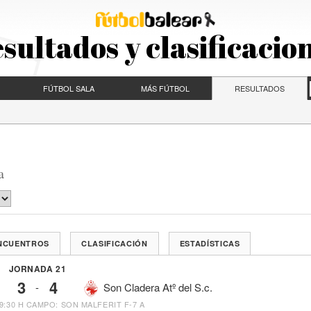
sultados y clasificacio
FÚTBOL SALA
MÁS FÚTBOL
RESULTADOS
a
ENCUENTROS
CLASIFICACIÓN
ESTADÍSTICAS
JORNADA 21
3
4
-
Son Cladera Atº del S.c.
9:30 H
CAMPO: SON MALFERIT F-7 A