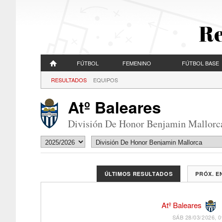
Re
FÚTBOL
FEMENINO
FÚTBOL BASE
RESULTADOS
EQUIPOS
Atº Baleares
División De Honor Benjamin Mallorc
ÚLTIMOS RESULTADOS
PRÓX. 
Atº Baleares
SÁB 28/03/2026, 0