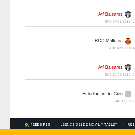
Atº Baleares
SÁB 07/02/2026, 0
RCD Mallorca
JUE 05/02/2026
Atº Baleares
SÁB 24/01/2026, 0
Estudiantes del Cide
SÁB 17/01/20
FEEDS RSS
LEENOS DESDE MÓVIL Y TABLET
RES