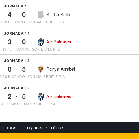
JORNADA 15
4
0
-
SD La Salle
9:30 H
CAMPO: SON MALFERIT F-7 A
JORNADA 14
3
0
-
Atº Baleares
, 19:45 H
CAMPO: SON BIBILONI 2
JORNADA 13
0
5
-
Penya Arrabal
9:30 H
CAMPO: SON MALFERIT F-7 A
JORNADA 12
2
5
-
Atº Baleares
26, 11:45 H
CAMPO: CIDE F-7 A
ULTADOS
EQUIPOS DE FÚTBOL