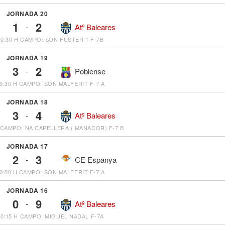
JORNADA 20
1
2
-
Atº Baleares
10:30 H
CAMPO: SON FUSTER 1 F-7B
JORNADA 19
3
2
-
Poblense
9:30 H
CAMPO: SON MALFERIT F-7 A
JORNADA 18
3
4
-
Atº Baleares
CAMPO: NA CAPELLERA ( MANACOR) F-7 B
JORNADA 17
2
3
-
CE Espanya
0:00 H
CAMPO: SON MALFERIT F-7 A
JORNADA 16
0
9
-
Atº Baleares
10:15 H
CAMPO: MIGUEL NADAL F-7A