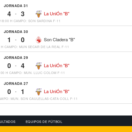
JORNADA 31
4
3
-
La UniÓn "B"
18:00 H
CAMPO: SON SARDINA F-11
JORNADA 30
1
0
-
Son Cladera "B"
 H
CAMPO: MUN SECAR DE LA REAL F-11
JORNADA 29
0
4
-
La UniÓn "B"
:00 H
CAMPO: MUN. LLUC COLOM F-11
JORNADA 27
0
1
-
La UniÓn "B"
MPO: MUN. SON CAULELLAS-CATA COLL F-11
ULTADOS
EQUIPOS DE FÚTBOL