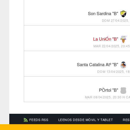
Son Sardina "B"
DOM 27/04/2025, 
La UniÓn "B"
MAR 22/04/2025, 20:45
Santa Catalina Atº "B"
DOM 13/04/2025, 18
PÒrtol "B"
MAR 08/04/2025, 20:30 H
CA
FEEDS RSS
LEENOS DESDE MÓVIL Y TABLET
RES