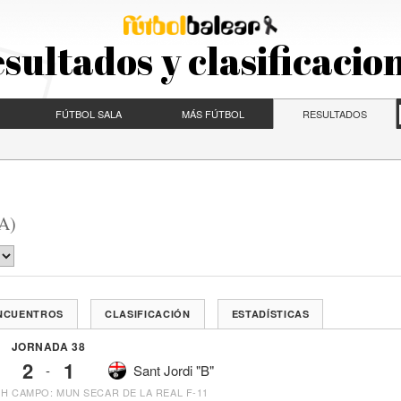
sultados y clasificacio
FÚTBOL SALA
MÁS FÚTBOL
RESULTADOS
A)
ENCUENTROS
CLASIFICACIÓN
ESTADÍSTICAS
JORNADA 38
2
1
-
Sant Jordi "B"
 H
CAMPO: MUN SECAR DE LA REAL F-11