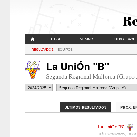
Re
FÚTBOL
FEMENINO
FÚTBOL BASE
RESULTADOS
EQUIPOS
La UniÓn "B"
Segunda Regional Mallorca (Grupo 
ÚLTIMOS RESULTADOS
PRÓX. 
La UniÓn "B"
SÁB 07/06/2025, 19:00