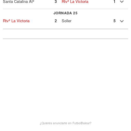
Santa Catalina Atº
3
Rtvº La Victoria
1
JORNADA 25
Rtvº La Victoria
2
Soller
5
¿Quieres anunciarte en FutbolBalear?