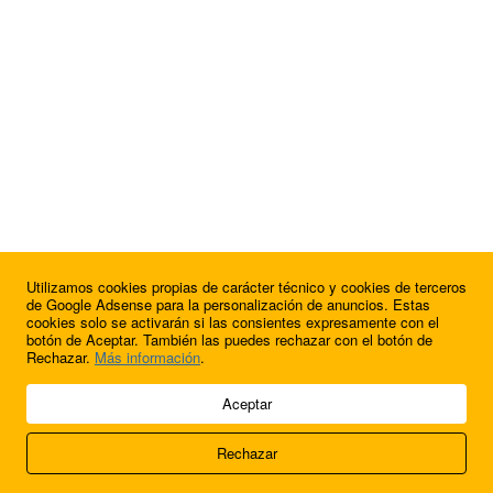
Utilizamos cookies propias de carácter técnico y cookies de terceros
¿Quieres anunciarte en FutbolBalear?
de Google Adsense para la personalización de anuncios. Estas
cookies solo se activarán si las consientes expresamente con el
botón de Aceptar. También las puedes rechazar con el botón de
Rechazar.
Más información
.
© 2009 - 2026 Soluciones Corporativas IP, SL.
Aceptar
Todos los derechos reservados.
Rechazar
Aviso legal
Cookies
Acerca de nosotros
Contacto
Anúnciate en
FútbolBalear