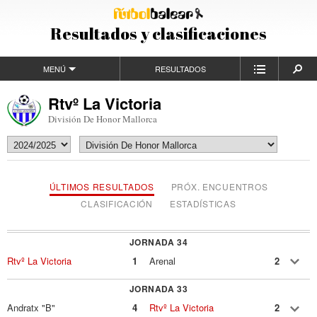
Resultados y clasificaciones
MENÚ
RESULTADOS
Rtvº La Victoria
División De Honor Mallorca
ÚLTIMOS RESULTADOS
PRÓX. ENCUENTROS
CLASIFICACIÓN
ESTADÍSTICAS
JORNADA 34
Rtvº La Victoria
1
Arenal
2
JORNADA 33
Andratx "B"
4
Rtvº La Victoria
2