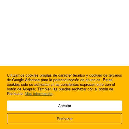
Utilizamos cookies propias de carácter técnico y cookies de terceros
¿Quieres anunciarte en FutbolBalear?
de Google Adsense para la personalización de anuncios. Estas
cookies solo se activarán si las consientes expresamente con el
botón de Aceptar. También las puedes rechazar con el botón de
Rechazar.
Más información
.
© 2009 - 2026 Soluciones Corporativas IP, SL.
Aceptar
Todos los derechos reservados.
Rechazar
Aviso legal
Cookies
Acerca de nosotros
Contacto
Anúnciate en
FútbolBalear