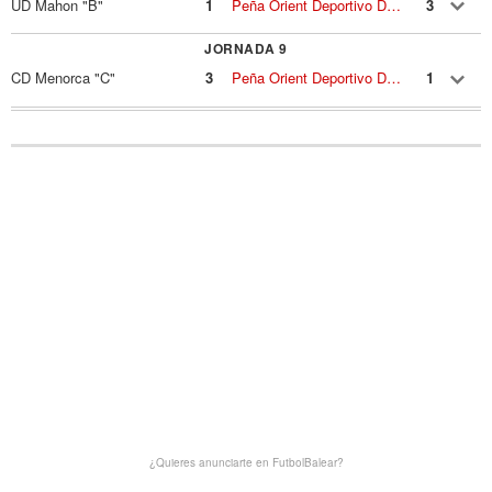
UD Mahon "B"
1
Peña Orient Deportivo D. P.c.e.
3
JORNADA 9
CD Menorca "C"
3
Peña Orient Deportivo D. P.c.e.
1
¿Quieres anunciarte en FutbolBalear?