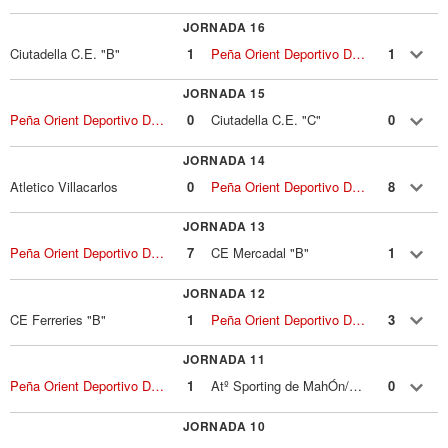
JORNADA 16
Ciutadella C.E. "B"
1
Peña Orient Deportivo D. P.c.e.
1
JORNADA 15
Peña Orient Deportivo D. P.c.e.
0
Ciutadella C.E. "C"
0
JORNADA 14
Atletico Villacarlos
0
Peña Orient Deportivo D. P.c.e.
8
JORNADA 13
Peña Orient Deportivo D. P.c.e.
7
CE Mercadal "B"
1
JORNADA 12
CE Ferreries "B"
1
Peña Orient Deportivo D. P.c.e.
3
JORNADA 11
Peña Orient Deportivo D. P.c.e.
1
Atº Sporting de MahÓn/sp. de M.
0
JORNADA 10