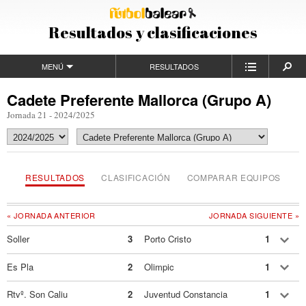
Resultados y clasificaciones
MENÚ
RESULTADOS
Cadete Preferente Mallorca (Grupo A)
Jornada 21 - 2024/2025
RESULTADOS
CLASIFICACIÓN
COMPARAR EQUIPOS
« JORNADA ANTERIOR
JORNADA SIGUIENTE »
Soller
3
Porto Cristo
1
Es Pla
2
Olimpic
1
Rtvº. Son Caliu
2
Juventud Constancia
1