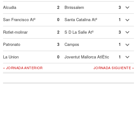
Alcudia
2
Binissalem
3
San Francisco Atº
0
Santa Catalina Atº
1
Rotlet-molinar
2
S D La Salle Atº
3
Patronato
3
Campos
1
La Union
0
Joventut Mallorca AtlÈtic
1
« JORNADA ANTERIOR
JORNADA SIGUIENTE »