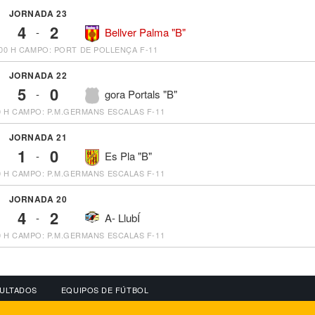
JORNADA 23
4
2
-
Bellver Palma "B"
00 H
CAMPO: PORT DE POLLENÇA F-11
JORNADA 22
5
0
-
gora Portals "B"
0 H
CAMPO: P.M.GERMANS ESCALAS F-11
JORNADA 21
1
0
-
Es Pla "B"
0 H
CAMPO: P.M.GERMANS ESCALAS F-11
JORNADA 20
4
2
-
A- LlubÍ
0 H
CAMPO: P.M.GERMANS ESCALAS F-11
ULTADOS
EQUIPOS DE FÚTBOL