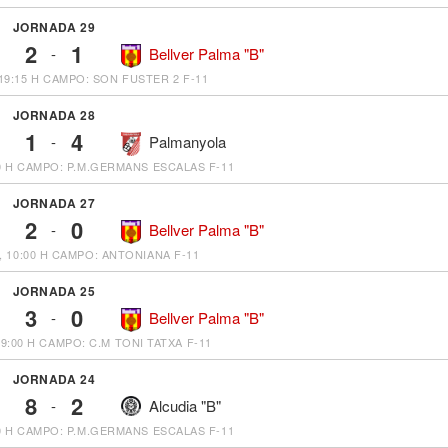
JORNADA 29
2
1
-
Bellver Palma "B"
19:15 H
CAMPO: SON FUSTER 2 F-11
JORNADA 28
1
4
-
Palmanyola
0 H
CAMPO: P.M.GERMANS ESCALAS F-11
JORNADA 27
2
0
-
Bellver Palma "B"
 10:00 H
CAMPO: ANTONIANA F-11
JORNADA 25
3
0
-
Bellver Palma "B"
9:00 H
CAMPO: C.M TONI TATXA F-11
JORNADA 24
8
2
-
Alcudia "B"
0 H
CAMPO: P.M.GERMANS ESCALAS F-11