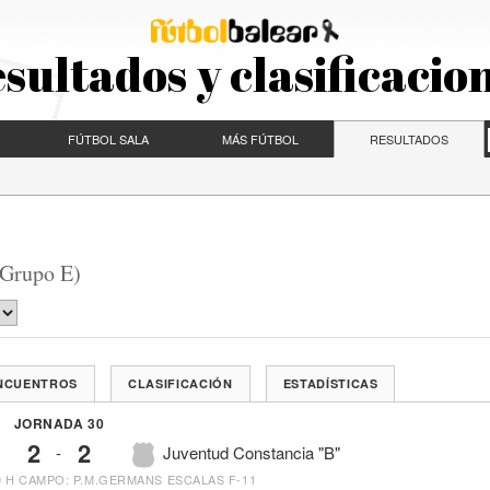
sultados y clasificacio
FÚTBOL SALA
MÁS FÚTBOL
RESULTADOS
(Grupo E)
ENCUENTROS
CLASIFICACIÓN
ESTADÍSTICAS
JORNADA 30
2
2
-
Juventud Constancia "B"
0 H
CAMPO: P.M.GERMANS ESCALAS F-11