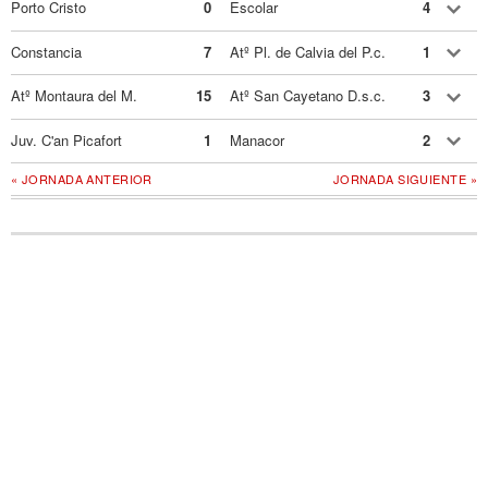
Porto Cristo
0
Escolar
4
Constancia
7
Atº Pl. de Calvia del P.c.
1
Atº Montaura del M.
15
Atº San Cayetano D.s.c.
3
Juv. C'an Picafort
1
Manacor
2
« JORNADA ANTERIOR
JORNADA SIGUIENTE »