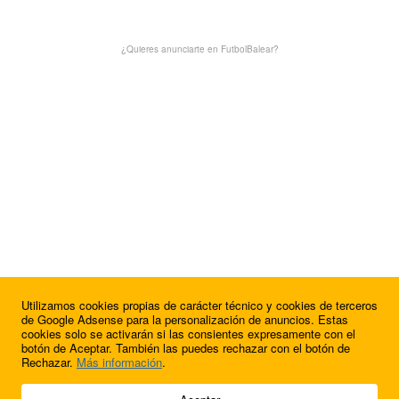
¿Quieres anunciarte en FutbolBalear?
Utilizamos cookies propias de carácter técnico y cookies de terceros
¿Quieres anunciarte en FutbolBalear?
de Google Adsense para la personalización de anuncios. Estas
cookies solo se activarán si las consientes expresamente con el
botón de Aceptar. También las puedes rechazar con el botón de
Rechazar.
Más información
.
© 2009 - 2026 Soluciones Corporativas IP, SL.