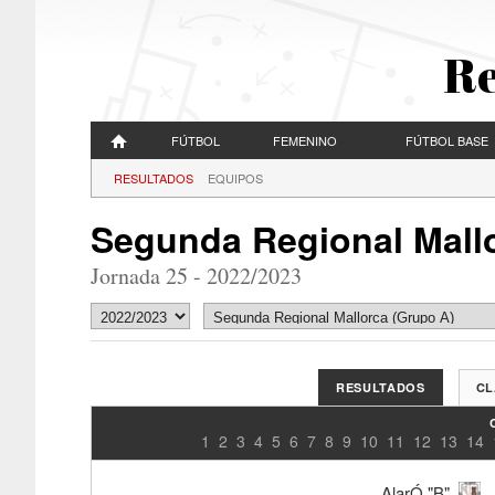
Re
FÚTBOL
FEMENINO
FÚTBOL BASE
RESULTADOS
EQUIPOS
Segunda Regional Mall
Jornada 25 - 2022/2023
RESULTADOS
CL
1
2
3
4
5
6
7
8
9
10
11
12
13
14
AlarÓ "B"