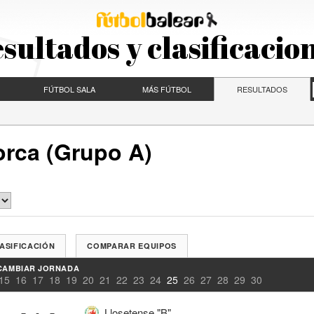
sultados y clasificacio
FÚTBOL SALA
MÁS FÚTBOL
RESULTADOS
orca (Grupo A)
ASIFICACIÓN
COMPARAR EQUIPOS
CAMBIAR JORNADA
15
16
17
18
19
20
21
22
23
24
25
26
27
28
29
30
-
-
-
Llosetense "B"