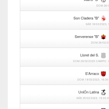
DOM 26/0
Son Cladera "B"
SÁB 18/03/2023, 
Serverense "B"
DOM 26/02/2
Lloret del S.
DOM 26/02/2023
CAMPO: 
S'Arraco
DOM 19/03/2023, 16:30
UniÓn Latina
SÁB 25/02/2023, 19:00 