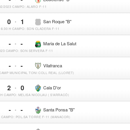
2/2023
CAMPO: ALARO F-11
0
1
-
San Roque "B"
16:30 H
CAMPO: SON CLADERA F-11
-
-
-
Maria de La Salut
023
CAMPO: SON SERVERA F-11
-
-
-
Vilafranca
CAMP MUNICIPAL TONI COLL REAL (LLORET)
2
0
-
Cala D'or
 H
CAMPO: MELISA NICOLAU ( S'ARRACÓ)
-
-
-
Santa Ponsa "B"
H
CAMPO: POL.SA TORRE F-11 (MANACOR)