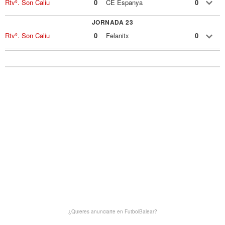
Rtvº. Son Caliu
0
CE Espanya
0
JORNADA 23
Rtvº. Son Caliu
0
Felanitx
0
¿Quieres anunciarte en FutbolBalear?