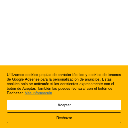
Utilizamos cookies propias de carácter técnico y cookies de terceros
¿Quieres anunciarte en FutbolBalear?
de Google Adsense para la personalización de anuncios. Estas
cookies solo se activarán si las consientes expresamente con el
botón de Aceptar. También las puedes rechazar con el botón de
Rechazar.
Más información
.
© 2009 - 2026 Soluciones Corporativas IP, SL.
Aceptar
Todos los derechos reservados.
Rechazar
Aviso legal
Cookies
Acerca de nosotros
Contacto
Anúnciate en
FútbolBalear