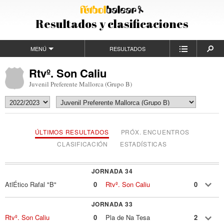
Resultados y clasificaciones
MENÚ
RESULTADOS
Rtvº. Son Caliu
Juvenil Preferente Mallorca (Grupo B)
ÚLTIMOS RESULTADOS
PRÓX. ENCUENTROS
CLASIFICACIÓN
ESTADÍSTICAS
JORNADA 34
AtlÉtico Rafal "B"
0
Rtvº. Son Caliu
0
JORNADA 33
Rtvº. Son Caliu
0
Pla de Na Tesa
2