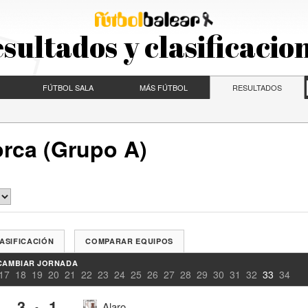
sultados y clasificacio
FÚTBOL SALA
MÁS FÚTBOL
RESULTADOS
orca (Grupo A)
ASIFICACIÓN
COMPARAR EQUIPOS
CAMBIAR JORNADA
17
18
19
20
21
22
23
24
25
26
27
28
29
30
31
32
33
34
3
1
-
Alaro