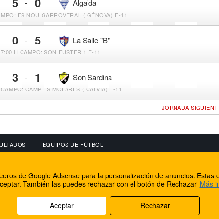
5
0
-
Algaida
MPO: ES NOU GARROVERAL ( GÉNOVA) F-11
0
5
-
La Salle "B"
17:00 H
CAMPO: SON FUSTER 1 F-11
3
1
-
Son Sardina
CAMPO: CAMP ES MOFARES ( CALVIA) F-11
JORNADA SIGUIENT
ULTADOS
EQUIPOS DE FÚTBOL
OS
CONECTA CON NOSOTROS
OTROS SERVICIO
erceros de Google Adsense para la personalización de anuncios. Estas c
lear
Facebook
Internet Rural Mal
ceptar. También las puedes rechazar con el botón de Rechazar.
Más i
as IP
Twitter
Registro de domin
Aceptar
Rechazar