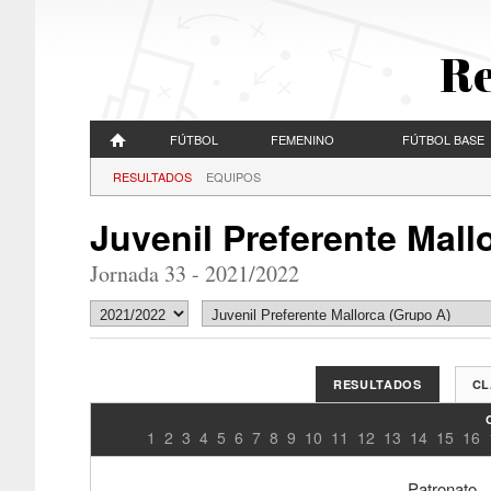
Re
FÚTBOL
FEMENINO
FÚTBOL BASE
RESULTADOS
EQUIPOS
Juvenil Preferente Mall
Jornada 33 - 2021/2022
RESULTADOS
CL
1
2
3
4
5
6
7
8
9
10
11
12
13
14
15
16
Patronato