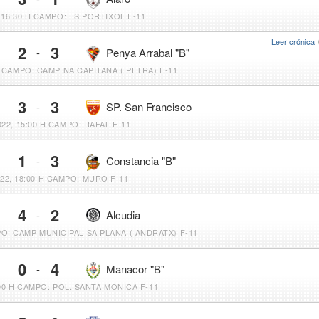
 16:30 H
CAMPO: ES PORTIXOL F-11
Leer crónica
2
3
-
Penya Arrabal "B"
CAMPO: CAMP NA CAPITANA ( PETRA) F-11
3
3
-
SP. San Francisco
22, 15:00 H
CAMPO: RAFAL F-11
1
3
-
Constancia "B"
22, 18:00 H
CAMPO: MURO F-11
4
2
-
Alcudia
O: CAMP MUNICIPAL SA PLANA ( ANDRATX) F-11
0
4
-
Manacor "B"
00 H
CAMPO: POL. SANTA MONICA F-11