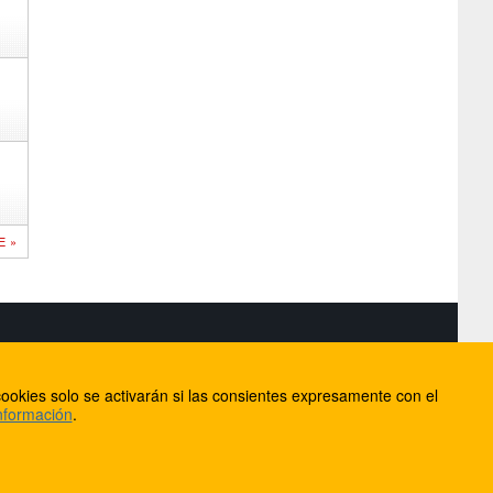
E »
S
ookies solo se activarán si las consientes expresamente con el
lorca
nformación
.
ios