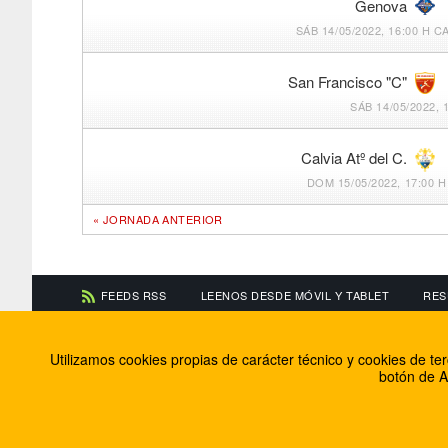
Genova
SÁB 14/05/2022, 16:00 H
CA
San Francisco "C"
SÁB 14/05/2022, 
Calvia Atº del C.
DOM 15/05/2022, 17:00 H
« JORNADA ANTERIOR
FEEDS RSS
LEENOS DESDE MÓVIL Y TABLET
RES
CONTACTA CON NOSOTROS
ACERCA DE NOSOTR
Utilizamos cookies propias de carácter técnico y cookies de t
Información de contacto
El equipo de FútbolBa
botón de A
Anúnciate en FútbolBalear
Soluciones Corporativ
Colabora con nosotros
Canal ético