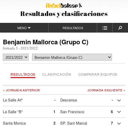
Resultados y clasificaciones
MENÚ
RESULTADOS
Benjamin Mallorca (Grupo C)
Jornada 3 - 2021/2022
RESULTADOS
CLASIFICACIÓN
COMPARAR EQUIPOS
« JORNADA ANTERIOR
JORNADA SIGUIENTE »
La Salle Atº
-
Descansa
-
La Salle "B"
1
San Francisco
6
Santa Monica
2
SP. Sant Marcal
7