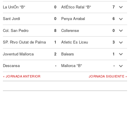
La UniÓn "B"
0
AtlÉtico Rafal "B"
7
Sant Jordi
0
Penya Arrabal
6
Col. San Pedro
8
Collerense
0
SP. Rtvo Ciutat de Palma
1
Atletic Es Liceu
3
Joventud Mallorca
2
Balears
1
Descansa
-
Mallorca "B"
-
« JORNADA ANTERIOR
JORNADA SIGUIENTE »