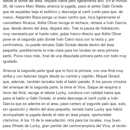
desde el borde del área, dispara fuerte pero ligeramente alto. En el minuto
26, de nuevo Marc Mateu arranca la jugada, pase al ariete Gabi Oviedo
que de espaldas baja el esférico y descarga al carril zurdo para que, de
nuevo, Alejandro Basa ponga un buen centro que, toca ligeramente el
cancerbero Alcázar, Adrià Oliver recoge el rechace, retrasa a Iván García
que, desde dentro del área, dispara alto. Tras la pausa de hidratación,
muy necesaria por el fuerte calor, golpe franco directo que Adrià Oliver
pone en el segundo palo donde Iván Calvo toca con la testa y, por
centímetros, no puede rematar Gabi Oviedo desde dentro del área
pequeña, posiblemente la más clara para los locales en esta primera
parte. Poca cosa más, final de una disputada primera parte con todo muy
igualado.
Arranca la segunda parte igual que lo hizo la primera, con una Artá muy
arriba y con balones largos desde su central y capitán, Miquel Ginard,
que, además, también lanzaba todo el balón parado. A los pocos minutos
del arranque de la segunda parte, la tiene el Viva. Saque de esquina a
favor del Artá, recoge el rebote Lucky, conduce con calidad hasta que
pasa el balón a Gabi Oviedo, el ariete descarga al carril zurdo a Iván
García que se adentra en el área, pase certero al segundo palo que, solo,
sin oposición y dentro del área pequeña, remata fuera Lucky que había
acompañado la jugada desde el robo en área propia, oportunidad
clarísima. A los 15 de la reanudación, otra para los locales, muy buen
pase filtrado de Lucky, gran partido del centrocampista del Viva, al recién