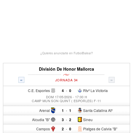
¿Quieres anunciarte en FutbolBalear?
División De Honor Mallorca
«
»
JORNADA 34
C.E. Esporles
4
-
0
Rtvº La Victoria
DOM 17/05/2026 - 17:00 H
CAMP MUN SON QUINT ( ESPORLES) F-11
Arenal
1
-
1
Santa Catalina Atº
Alcudia "B"
3
-
2
Sineu
Campos
2
-
0
Platges de Calvia "B"