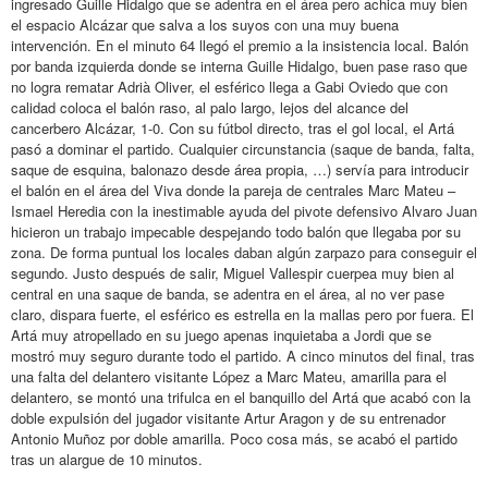
ingresado Guille Hidalgo que se adentra en el área pero achica muy bien
el espacio Alcázar que salva a los suyos con una muy buena
intervención. En el minuto 64 llegó el premio a la insistencia local. Balón
por banda izquierda donde se interna Guille Hidalgo, buen pase raso que
no logra rematar Adrià Oliver, el esférico llega a Gabi Oviedo que con
calidad coloca el balón raso, al palo largo, lejos del alcance del
cancerbero Alcázar, 1-0. Con su fútbol directo, tras el gol local, el Artá
pasó a dominar el partido. Cualquier circunstancia (saque de banda, falta,
saque de esquina, balonazo desde área propia, …) servía para introducir
el balón en el área del Viva donde la pareja de centrales Marc Mateu –
Ismael Heredia con la inestimable ayuda del pivote defensivo Alvaro Juan
hicieron un trabajo impecable despejando todo balón que llegaba por su
zona. De forma puntual los locales daban algún zarpazo para conseguir el
segundo. Justo después de salir, Miguel Vallespir cuerpea muy bien al
central en una saque de banda, se adentra en el área, al no ver pase
claro, dispara fuerte, el esférico es estrella en la mallas pero por fuera. El
Artá muy atropellado en su juego apenas inquietaba a Jordi que se
mostró muy seguro durante todo el partido. A cinco minutos del final, tras
una falta del delantero visitante López a Marc Mateu, amarilla para el
delantero, se montó una trifulca en el banquillo del Artá que acabó con la
doble expulsión del jugador visitante Artur Aragon y de su entrenador
Antonio Muñoz por doble amarilla. Poco cosa más, se acabó el partido
tras un alargue de 10 minutos.