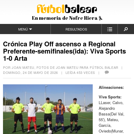
En memoria de Nofre Riera
MENÚ
RESULTADOS
Crónica Play Off ascenso a Regional
Preferente-semifinales(ida): Viva Sports
1-0 Arta
POR JOAN MATEU, FOTOS DE JOAN MATEU PARA FÚTBOL BALEAR |
DOMINGO, 24 DE MAYO DE 2026
| LEÍDA 453 VECES |
Alineaciones:
Viva Sports:
LLaser, Calvo,
Alejandro
Bassa(Del Val,
55′), Mateu,
García,
Oviedo(Munar,