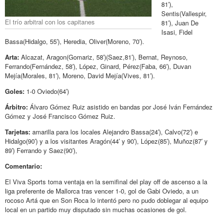
81′),
Sentis(Vallespir,
El trío arbitral con los capitanes
81′), Juan De
Isasi, Fidel
Bassa(Hidalgo, 55′), Heredia, Oliver(Moreno, 70′).
Arta:
Alcazat, Aragon(Gomariz, 58′)(Saez,81′), Bernat, Reynoso,
Ferrando(Fernández, 58′), López, Ginard, Pérez(Faba, 66′), Duvan
Mejía(Morales, 81′), Moreno, David Mejía(Vives, 81′).
Goles:
1-0 Oviedo(64′)
Árbitro:
Álvaro Gómez Ruiz asistido en bandas por José Iván Fernández
Gómez y José Francisco Gómez Ruiz.
Tarjetas:
amarilla para los locales Alejandro Bassa(24′), Calvo(72′) e
Hidalgo(90′) y a los visitantes Aragón(44′ y 90′), López(85′), Muñoz(87′ y
89′) Ferrando y Saez(90′),
Comentario:
El Viva Sports toma ventaja en la semifinal del play off de ascenso a la
liga preferente de Mallorca tras vencer 1-0, gol de Gabi Oviedo, a un
rocoso Artá que en Son Roca lo intentó pero no pudo doblegar al equipo
local en un partido muy disputado sin muchas ocasiones de gol.