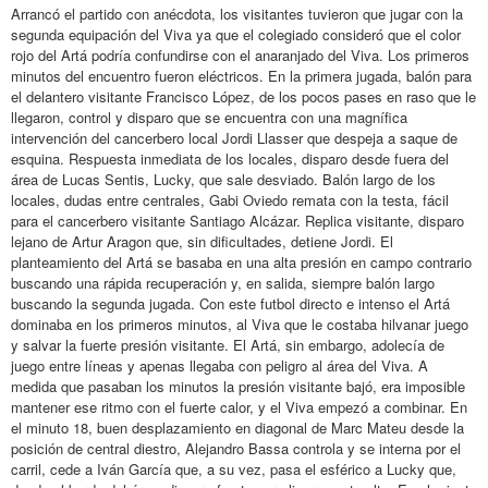
Arrancó el partido con anécdota, los visitantes tuvieron que jugar con la
segunda equipación del Viva ya que el colegiado consideró que el color
rojo del Artá podría confundirse con el anaranjado del Viva. Los primeros
minutos del encuentro fueron eléctricos. En la primera jugada, balón para
el delantero visitante Francisco López, de los pocos pases en raso que le
llegaron, control y disparo que se encuentra con una magnífica
intervención del cancerbero local Jordi Llasser que despeja a saque de
esquina. Respuesta inmediata de los locales, disparo desde fuera del
área de Lucas Sentis, Lucky, que sale desviado. Balón largo de los
locales, dudas entre centrales, Gabi Oviedo remata con la testa, fácil
para el cancerbero visitante Santiago Alcázar. Replica visitante, disparo
lejano de Artur Aragon que, sin dificultades, detiene Jordi. El
planteamiento del Artá se basaba en una alta presión en campo contrario
buscando una rápida recuperación y, en salida, siempre balón largo
buscando la segunda jugada. Con este futbol directo e intenso el Artá
dominaba en los primeros minutos, al Viva que le costaba hilvanar juego
y salvar la fuerte presión visitante. El Artá, sin embargo, adolecía de
juego entre líneas y apenas llegaba con peligro al área del Viva. A
medida que pasaban los minutos la presión visitante bajó, era imposible
mantener ese ritmo con el fuerte calor, y el Viva empezó a combinar. En
el minuto 18, buen desplazamiento en diagonal de Marc Mateu desde la
posición de central diestro, Alejandro Bassa controla y se interna por el
carril, cede a Iván García que, a su vez, pasa el esférico a Lucky que,