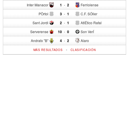
Inter Manacor
1
-
2
Ferriolense
PÒrtol
3
-
1
C.F. SÓller
Sant Jordi
2
-
1
AtlÉtico Rafal
Serverense
10
-
0
Son VerÍ
Andratx "B"
4
-
2
Alaro
-
MÁS RESULTADOS
CLASIFICACIÓN