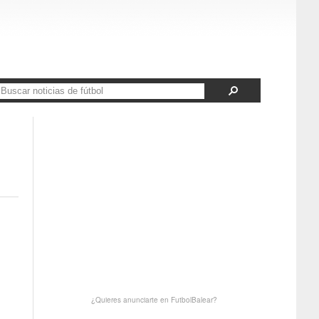
¿Quieres anunciarte en FutbolBalear?