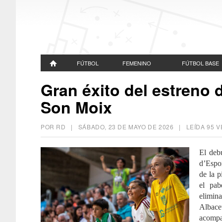
FÚTBOL
FEMENINO
FÚTBOL BASE
Gran éxito del estreno d
Son Moix
POR RD |
SÁBADO, 23 DE MAYO DE 2026
| LEÍDA 95 
El deb
d’Espo
de la p
el pab
elimina
Albace
acompañ