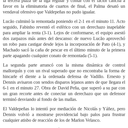
la tercera plaza de la liga regular y contar con el factor cancha a
favor en la eliminatoria de cuartos de final, el Palma desató un
vendaval ofensivo que Valdepeñas no pudo igualar.
Lucão culminó la remontada poniendo el 2-1 en el minuto 11. Acto
seguido, Fabinho reventó el esférico con un derechazo inapelable
para ampliar la renta (3-1). Lejos de conformarse, el equipo asestó
dos zarpazos más antes del descanso: de nuevo Lucão aprovechó
un robo para castigar desde lejos la incorporación de Pato (4-1), y
Machado sacó la caña de pescar en el último minuto de la primera
parte apagando cualquier conato de remontada (5-1).
La segunda parte arrancó con la misma dinámica de control
mallorquín y con un rival superado que no encontraba la forma de
hincarle el diente a la ordenada defensa de Vadillo. Ernesto y
Dennis avisaron con sendos disparos lejanos antes de que llegara el
6-1 en el minuto 27. Obra de David Peña, que superó a su par con
un gran recorte antes de conectar un derechazo que un defensor
terminó desviando al fondo de las mallas.
El Valdepeñas lo intentó por mediación de Nicolás y Yáñez, pero
Dennis volvió a mostrarse providencial bajo palos para frustrar
cualquier atisbo de reacción de los de Marlon Velasco.