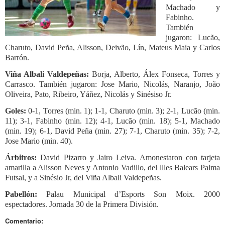
Machado y
Fabinho.
También
jugaron: Lucão,
Charuto, David Peña, Alisson, Deivão, Lín, Mateus Maia y Carlos
Barrón.
Viña Albali Valdepeñas:
Borja, Alberto, Álex Fonseca, Torres y
Carrasco. También jugaron: Jose Mario, Nicolás, Naranjo, João
Oliveira, Pato, Ribeiro, Yáñez, Nicolás y Sinésiso Jr.
Goles:
0-1, Torres (min. 1); 1-1, Charuto (min. 3); 2-1, Lucão (min.
11); 3-1, Fabinho (min. 12); 4-1, Lucão (min. 18); 5-1, Machado
(min. 19); 6-1, David Peña (min. 27); 7-1, Charuto (min. 35); 7-2,
Jose Mario (min. 40).
Árbitros:
David Pizarro y Jairo Leiva. Amonestaron con tarjeta
amarilla a Alisson Neves y Antonio Vadillo, del llles Balears Palma
Futsal, y a Sinésio Jr, del Viña Albali Valdepeñas.
Pabellón:
Palau Municipal d’Esports Son Moix. 2000
espectadores. Jornada 30 de la Primera División.
Comentario: