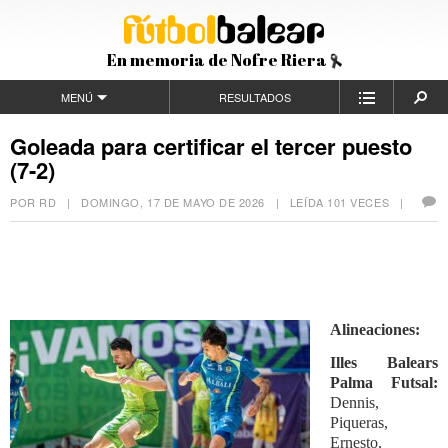
En memoria de Nofre Riera
MENÚ
RESULTADOS
Goleada para certificar el tercer puesto
(7-2)
POR RD |
DOMINGO, 17 DE MAYO DE 2026
| LEÍDA 101 VECES |
Alineaciones:
Illes Balears
Palma Futsal:
Dennis,
Piqueras,
Ernesto,