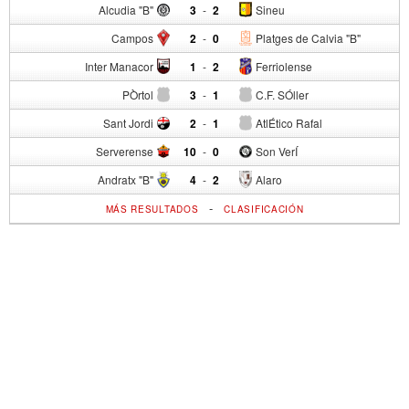
Alcudia "B"
3
-
2
Sineu
Campos
2
-
0
Platges de Calvia "B"
Inter Manacor
1
-
2
Ferriolense
PÒrtol
3
-
1
C.F. SÓller
Sant Jordi
2
-
1
AtlÉtico Rafal
Serverense
10
-
0
Son VerÍ
Andratx "B"
4
-
2
Alaro
-
MÁS RESULTADOS
CLASIFICACIÓN