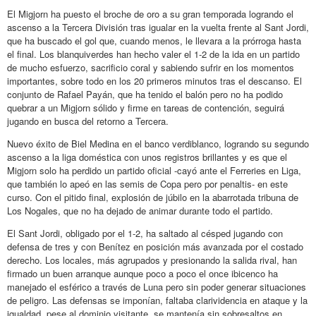
El Migjorn ha puesto el broche de oro a su gran temporada logrando el
ascenso a la Tercera División tras igualar en la vuelta frente al Sant Jordi,
que ha buscado el gol que, cuando menos, le llevara a la prórroga hasta
el final. Los blanquiverdes han hecho valer el 1-2 de la ida en un partido
de mucho esfuerzo, sacrificio coral y sabiendo sufrir en los momentos
importantes, sobre todo en los 20 primeros minutos tras el descanso. El
conjunto de Rafael Payán, que ha tenido el balón pero no ha podido
quebrar a un Migjorn sólido y firme en tareas de contención, seguirá
jugando en busca del retorno a Tercera.
Nuevo éxito de Biel Medina en el banco verdiblanco, logrando su segundo
ascenso a la liga doméstica con unos registros brillantes y es que el
Migjorn solo ha perdido un partido oficial -cayó ante el Ferreries en Liga,
que también lo apeó en las semis de Copa pero por penaltis- en este
curso. Con el pitido final, explosión de júbilo en la abarrotada tribuna de
Los Nogales, que no ha dejado de animar durante todo el partido.
El Sant Jordi, obligado por el 1-2, ha saltado al césped jugando con
defensa de tres y con Benítez en posición más avanzada por el costado
derecho. Los locales, más agrupados y presionando la salida rival, han
firmado un buen arranque aunque poco a poco el once ibicenco ha
manejado el esférico a través de Luna pero sin poder generar situaciones
de peligro. Las defensas se imponían, faltaba clarividencia en ataque y la
igualdad, pese al dominio visitante, se mantenía sin sobresaltos en