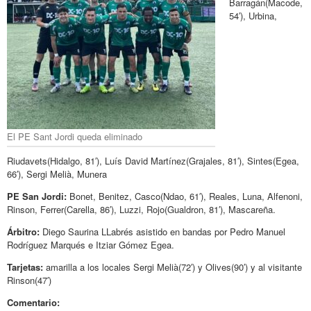
Barragán(Macode,
54′), Urbina,
El PE Sant Jordi queda eliminado
Riudavets(Hidalgo, 81′), Luís David Martínez(Grajales, 81′), Sintes(Egea,
66′), Sergi Melià, Munera
PE San Jordi:
Bonet, Benitez, Casco(Ndao, 61′), Reales, Luna, Alfenoni,
Rinson, Ferrer(Carella, 86′), Luzzi, Rojo(Gualdron, 81′), Mascareña.
Árbitro:
Diego Saurina LLabrés asistido en bandas por Pedro Manuel
Rodríguez Marqués e Itziar Gómez Egea.
Tarjetas:
amarilla a los locales Sergi Melià(72′) y Olives(90′) y al visitante
Rinson(47′)
Comentario: