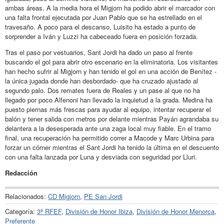
ambas áreas. A la media hora el Migjorn ha podido abrir el marcador con
una falta frontal ejecutada por Juan Pablo que se ha estrellado en el
travesaño. A poco para el descanso, Luisito ha estado a punto de
sorprender a Iván y Luzzi ha cabeceado fuera en posición forzada.
Tras el paso por vestuarios, Sant Jordi ha dado un paso al frente
buscando el gol para abrir otro escenario en la eliminatoria. Los visitantes
han hecho sufrir al Migjorn y han tenido el gol en una acción de Benítez -
la única jugada donde han desbordado- que ha cruzado ajustado al
segundo palo. Dos remates fuera de Reales y un pase al que no ha
llegado por poco Alfenoni han llevado la inquietud a la grada. Medina ha
puesto piernas más frescas para ayudar al equipo, intentar recuperar el
balón y tener salida con metros por delante mientras Payán agrandaba su
delantera a la desesperada ante una zaga local muy fiable. En el tramo
final, una recuperación ha permitido correr a Macode y Marc Urbina para
forzar un córner mientras el Sant Jordi ha tenido la última en el descuento
con una falta lanzada por Luna y desviada con seguridad por Lluri.
Redacción
Relacionados:
CD Migjorn
,
PE San Jordi
Categoría:
3ª RFEF
,
División de Honor Ibiza
,
División de Honor Menorca
,
Preferente