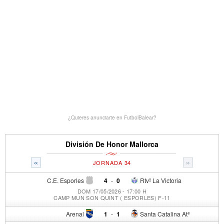
¿Quieres anunciarte en FutbolBalear?
División De Honor Mallorca
«
»
JORNADA 34
C.E. Esporles
4
-
0
Rtvº La Victoria
DOM 17/05/2026 - 17:00 H
CAMP MUN SON QUINT ( ESPORLES) F-11
Arenal
1
-
1
Santa Catalina Atº