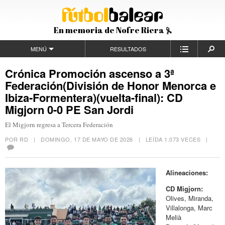
En memoria de Nofre Riera
MENÚ
RESULTADOS
Crónica Promoción ascenso a 3ª
Federación(División de Honor Menorca e
Ibiza-Formentera)(vuelta-final): CD
Migjorn 0-0 PE San Jordi
El Migjorn regresa a Tercera Federación
POR RD |
DOMINGO, 17 DE MAYO DE 2026
| LEÍDA 1.073 VECES |
Alineaciones:
CD Migjorn:
Olives, Miranda,
Villalonga, Marc
Melià