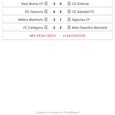
Real Murcia CF
3
-
0
CD Eldense
SD Tarazona
0
-
2
CE Sabadell FC
Atlético Madrileño
3
-
1
Algeciras CF
FC Cartagena
2
-
2
Betis Deportivo Balompié
-
MÁS RESULTADOS
CLASIFICACIÓN
¿Quieres anunciarte en FutbolBalear?