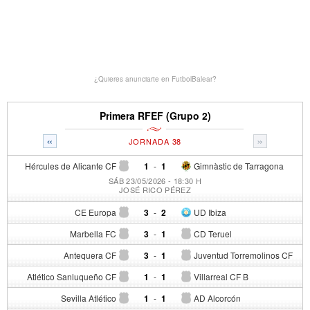
¿Quieres anunciarte en FutbolBalear?
Primera RFEF (Grupo 2)
«
»
JORNADA 38
Hércules de Alicante CF
1
-
1
Gimnàstic de Tarragona
SÁB 23/05/2026 - 18:30 H
JOSÉ RICO PÉREZ
CE Europa
3
-
2
UD Ibiza
Marbella FC
3
-
1
CD Teruel
Antequera CF
3
-
1
Juventud Torremolinos CF
Atlético Sanluqueño CF
1
-
1
Villarreal CF B
Sevilla Atlético
1
-
1
AD Alcorcón