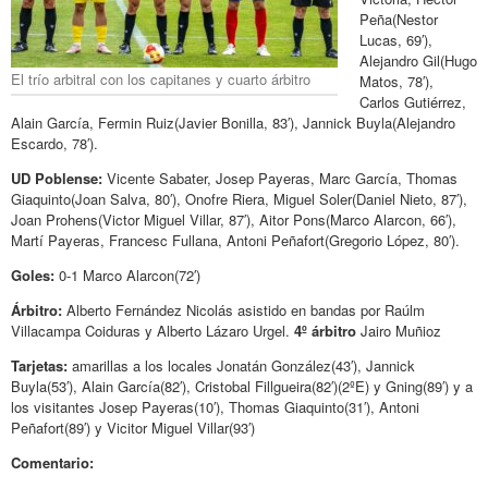
Peña(Nestor
Lucas, 69′),
Alejandro Gil(Hugo
El trío arbitral con los capitanes y cuarto árbitro
Matos, 78′),
Carlos Gutiérrez,
Alain García, Fermin Ruiz(Javier Bonilla, 83′), Jannick Buyla(Alejandro
Escardo, 78′).
UD Poblense:
Vicente Sabater, Josep Payeras, Marc García, Thomas
Giaquinto(Joan Salva, 80′), Onofre Riera, Miguel Soler(Daniel Nieto, 87′),
Joan Prohens(Victor Miguel Villar, 87′), Aitor Pons(Marco Alarcon, 66′),
Martí Payeras, Francesc Fullana, Antoni Peñafort(Gregorio López, 80′).
Goles:
0-1 Marco Alarcon(72′)
Árbitro:
Alberto Fernández Nicolás asistido en bandas por Raúlm
Villacampa Coiduras y Alberto Lázaro Urgel.
4º árbitro
Jairo Muñioz
Tarjetas:
amarillas a los locales Jonatán González(43′), Jannick
Buyla(53′), Alain García(82′), Cristobal Fillgueira(82′)(2ºE) y Gning(89′) y a
los visitantes Josep Payeras(10′), Thomas Giaquinto(31′), Antoni
Peñafort(89′) y Vicitor Miguel Villar(93′)
Comentario: