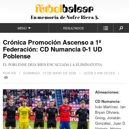
En memoria de Nofre Riera
MENÚ
RESULTADOS
Crónica Promoción Ascenso a 1ª
Federación: CD Numancia 0-1 UD
Poblense
EL POBLENSE DEJA BIEN ENCAUZADA LA ELIMINATOTIA
POR RD |
DOMINGO, 10 DE MAYO DE 2026
| LEÍDA 2.406 VECES |
Alineaciones:
CD Numancia:
Iván Martínez. Ian
Bryan Oliviera,
Gning, Jonatán
González, Juan D.
Victoria, Héctor