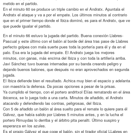
metido en el partido.
En el minuto 60 se produce un triple cambio en el Andratx. Apuntala el
Andratx el ataque y va a por el empate. Los últimos minutos al contrario
que en el primer tiempo donde el Ibiza dominó, es para el Andratx, que ve
que puede igualar el partido.
En el minuto 66 estuvo la jugada del partido. Buena conexión Llabres-
Pascual y este último con el balón al borde del área tras pase de Llabres
perfecto golpea con mala suerte pues toda la portería para él y da en el
palo. Esa era la jugada del empate. El Andratx juega los mejores
minutos, con ganas, más encima del Ibiza y con toda la artillería arriba.
Javi Sánchez tuvo buenas internadas por su banda creando peligro y
dejando buenos balones, que después no eran aprovechados en segunda
jugada.
El Ibiza defiende bien el resultado. Achica muy bien el espacio y adelanta
con maestría la defensa. Da pocas opciones a pesar de la prisas.
Ya cumplido el tiempo, con el portero andritxol Elías rematando en el área
ibicenca, se lo juega todo a una carta. Minutos de añadido, el Andratx
atacando y defendiendo las contras, peligrosas, del Ibiza.
Con 5 de añadido un balón al área suelto para el remate lo quiere para él
Gálvez, que había salido por Llabres 5 minutos antes, y en la lucha el
portero Rimuydas lo derriba y el árbitro pita penalti. Último suspiro y
esperanza en los azules.
Es el propio Gálvez el que coge el balón, sin el tirador oficial LLabres en