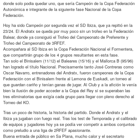
donde solo podia quedar uno, que sería Campeón de la Copa Federación
Autonómica e integrante de la siguiente fase Nacional de la Copa
Federación.
Hoy ha sido Campeón por segunda vez el SD Ibiza, que ya repitió en la
23/24. El Andratx se queda por muy poco sin un trofeo en la Federación
Balear, donde ya consiguió el Trofeo del Campeonato de Preferente y
Trofeo del Campeonato de 3RFEF.
Acompañara al SD Ibiza en la Copa Federación Nacional el Formentera,
que compartirán grupo de los 4 grupos resultantes en esta fase.
Tan solo el Binisalem (11/12) el Baleares (15/16) y el Mallorca B (95/96)
han logrado el título Nacional. Precisamente tanto José Contreras como
Oscar Navarro, entrenadores del Andratx, fueron campeones de la Copa
Federación con el Binisalem frente al Lemona de Euskadi, un torneo al
que guardan cariño y tenían ganas de jugar. Al Club y a la afición le venía
bien la ilusión de poder acceder a la Copa del Rey si se superaban las
tres eliminatorias que exigía cada grupo para llegar con pleno derecho al
Torneo del KO.
Tras un poco de historia, la historia del partido. Donde el Andratx y el
Ibiza ya jugaban con fuego real. Tras los test de Temporada y el calibrado
de equipos y jugadores hoy ya se podía ver competir a ambos conjuntos
como preludio a una liga de 2RFEF apasionante.
Buena entrada de público en Sa Plana, mucho calor y el secretario