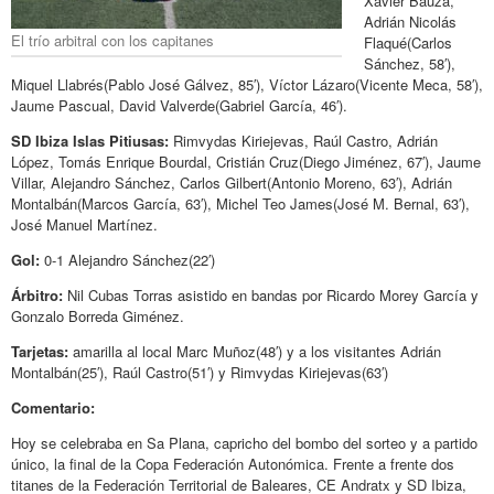
Xavier Bauza,
Adrián Nicolás
El trío arbitral con los capitanes
Flaqué(Carlos
Sánchez, 58′),
Miquel Llabrés(Pablo José Gálvez, 85′), Víctor Lázaro(Vicente Meca, 58′),
Jaume Pascual, David Valverde(Gabriel García, 46′).
SD Ibiza Islas Pitiusas:
Rimvydas Kiriejevas, Raúl Castro, Adrián
López, Tomás Enrique Bourdal, Cristián Cruz(Diego Jiménez, 67′), Jaume
Villar, Alejandro Sánchez, Carlos Gilbert(Antonio Moreno, 63′), Adrián
Montalbán(Marcos García, 63′), Michel Teo James(José M. Bernal, 63′),
José Manuel Martínez.
Gol:
0-1 Alejandro Sánchez(22′)
Árbitro:
Nil Cubas Torras asistido en bandas por Ricardo Morey García y
Gonzalo Borreda Giménez.
Tarjetas:
amarilla al local Marc Muñoz(48′) y a los visitantes Adrián
Montalbán(25′), Raúl Castro(51′) y Rimvydas Kiriejevas(63′)
Comentario:
Hoy se celebraba en Sa Plana, capricho del bombo del sorteo y a partido
único, la final de la Copa Federación Autonómica. Frente a frente dos
titanes de la Federación Territorial de Baleares, CE Andratx y SD Ibiza,