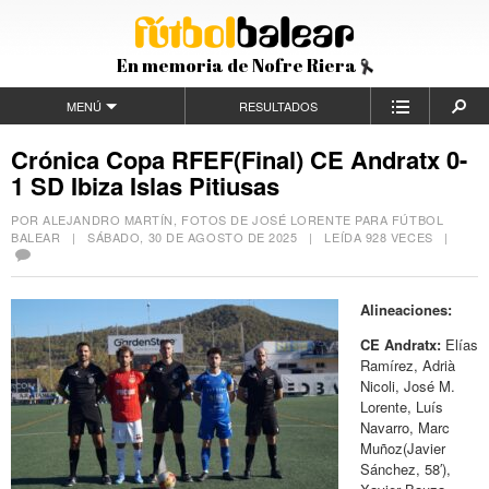
En memoria de Nofre Riera
MENÚ
RESULTADOS
Crónica Copa RFEF(Final) CE Andratx 0-
1 SD Ibiza Islas Pitiusas
POR ALEJANDRO MARTÍN, FOTOS DE JOSÉ LORENTE PARA FÚTBOL
BALEAR |
SÁBADO, 30 DE AGOSTO DE 2025
| LEÍDA 928 VECES |
Alineaciones:
CE Andratx:
Elías
Ramírez, Adrià
Nicoli, José M.
Lorente, Luís
Navarro, Marc
Muñoz(Javier
Sánchez, 58′),