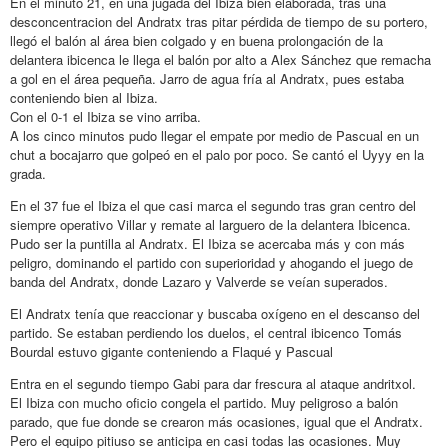
En el minuto 21, en una jugada del Ibiza bien elaborada, tras una
desconcentracion del Andratx tras pitar pérdida de tiempo de su portero,
llegó el balón al área bien colgado y en buena prolongación de la
delantera ibicenca le llega el balón por alto a Alex Sánchez que remacha
a gol en el área pequeña. Jarro de agua fría al Andratx, pues estaba
conteniendo bien al Ibiza.
Con el 0-1 el Ibiza se vino arriba.
A los cinco minutos pudo llegar el empate por medio de Pascual en un
chut a bocajarro que golpeó en el palo por poco. Se cantó el Uyyy en la
grada.
En el 37 fue el Ibiza el que casi marca el segundo tras gran centro del
siempre operativo Villar y remate al larguero de la delantera Ibicenca.
Pudo ser la puntilla al Andratx. El Ibiza se acercaba más y con más
peligro, dominando el partido con superioridad y ahogando el juego de
banda del Andratx, donde Lazaro y Valverde se veían superados.
El Andratx tenía que reaccionar y buscaba oxígeno en el descanso del
partido. Se estaban perdiendo los duelos, el central ibicenco Tomás
Bourdal estuvo gigante conteniendo a Flaqué y Pascual
Entra en el segundo tiempo Gabi para dar frescura al ataque andritxol.
El Ibiza con mucho oficio congela el partido. Muy peligroso a balón
parado, que fue donde se crearon más ocasiones, igual que el Andratx.
Pero el equipo pitiuso se anticipa en casi todas las ocasiones. Muy