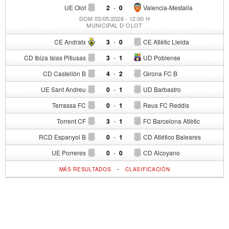
UE Olot
2
-
0
Valencia-Mestalla
DOM 03/05/2026 - 12:00 H
MUNICIPAL D´OLOT
CE Andratx
3
-
0
CE Atlètic Lleida
CD Ibiza Islas Pitiusas
3
-
1
UD Poblense
CD Castellón B
4
-
2
Girona FC B
UE Sant Andreu
0
-
1
UD Barbastro
Terrassa FC
0
-
1
Reus FC Reddis
Torrent CF
3
-
1
FC Barcelona Atlètic
RCD Espanyol B
0
-
1
CD Atlético Baleares
UE Porreres
0
-
0
CD Alcoyano
-
MÁS RESULTADOS
CLASIFICACIÓN