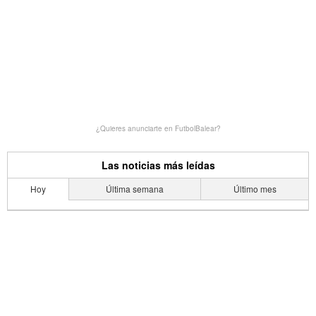
¿Quieres anunciarte en FutbolBalear?
Las noticias más leídas
Hoy
Última semana
Último mes