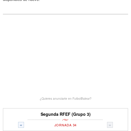
¿Quieres anunciarte en FutbolBalear?
Segunda RFEF (Grupo 3)
«
»
JORNADA 34