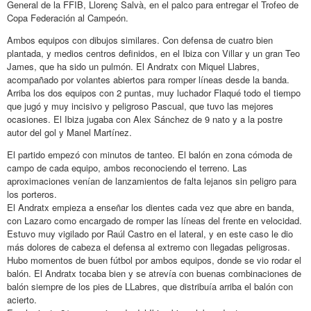
General de la FFIB, Llorenç Salvà, en el palco para entregar el Trofeo de
Copa Federación al Campeón.
Ambos equipos con dibujos similares. Con defensa de cuatro bien
plantada, y medios centros definidos, en el Ibiza con Villar y un gran Teo
James, que ha sido un pulmón. El Andratx con Miquel Llabres,
acompañado por volantes abiertos para romper líneas desde la banda.
Arriba los dos equipos con 2 puntas, muy luchador Flaqué todo el tiempo
que jugó y muy incisivo y peligroso Pascual, que tuvo las mejores
ocasiones. El Ibiza jugaba con Alex Sánchez de 9 nato y a la postre
autor del gol y Manel Martínez.
El partido empezó con minutos de tanteo. El balón en zona cómoda de
campo de cada equipo, ambos reconociendo el terreno. Las
aproximaciones venían de lanzamientos de falta lejanos sin peligro para
los porteros.
El Andratx empieza a enseñar los dientes cada vez que abre en banda,
con Lazaro como encargado de romper las líneas del frente en velocidad.
Estuvo muy vigilado por Raúl Castro en el lateral, y en este caso le dio
más dolores de cabeza el defensa al extremo con llegadas peligrosas.
Hubo momentos de buen fútbol por ambos equipos, donde se vio rodar el
balón. El Andratx tocaba bien y se atrevía con buenas combinaciones de
balón siempre de los pies de LLabres, que distribuía arriba el balón con
acierto.