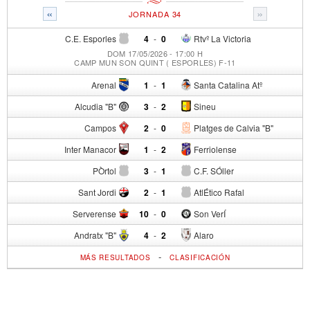
«
»
JORNADA 34
C.E. Esporles
4
-
0
Rtvº La Victoria
DOM 17/05/2026 - 17:00 H
CAMP MUN SON QUINT ( ESPORLES) F-11
Arenal
1
-
1
Santa Catalina Atº
Alcudia "B"
3
-
2
Sineu
Campos
2
-
0
Platges de Calvia "B"
Inter Manacor
1
-
2
Ferriolense
PÒrtol
3
-
1
C.F. SÓller
Sant Jordi
2
-
1
AtlÉtico Rafal
Serverense
10
-
0
Son VerÍ
Andratx "B"
4
-
2
Alaro
-
MÁS RESULTADOS
CLASIFICACIÓN