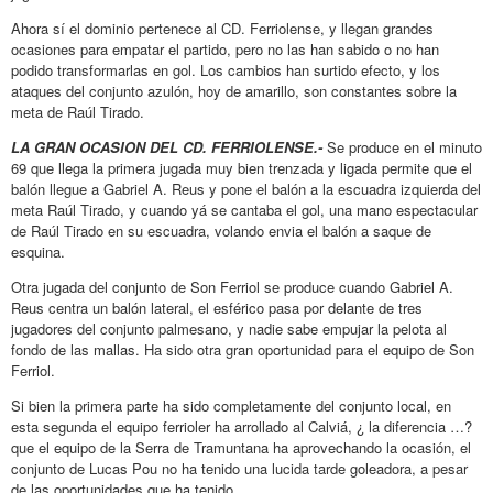
Ahora sí el dominio pertenece al CD. Ferriolense, y llegan grandes
ocasiones para empatar el partido, pero no las han sabido o no han
podido transformarlas en gol. Los cambios han surtido efecto, y los
ataques del conjunto azulón, hoy de amarillo, son constantes sobre la
meta de Raúl Tirado.
LA GRAN OCASION DEL CD. FERRIOLENSE.-
Se produce en el minuto
69 que llega la primera jugada muy bien trenzada y ligada permite que el
balón llegue a Gabriel A. Reus y pone el balón a la escuadra izquierda del
meta Raúl Tirado, y cuando yá se cantaba el gol, una mano espectacular
de Raúl Tirado en su escuadra, volando envia el balón a saque de
esquina.
Otra jugada del conjunto de Son Ferriol se produce cuando Gabriel A.
Reus centra un balón lateral, el esférico pasa por delante de tres
jugadores del conjunto palmesano, y nadie sabe empujar la pelota al
fondo de las mallas. Ha sido otra gran oportunidad para el equipo de Son
Ferriol.
Si bien la primera parte ha sido completamente del conjunto local, en
esta segunda el equipo ferrioler ha arrollado al Calviá, ¿ la diferencia …?
que el equipo de la Serra de Tramuntana ha aprovechando la ocasión, el
conjunto de Lucas Pou no ha tenido una lucida tarde goleadora, a pesar
de las oportunidades que ha tenido.