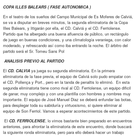
COPA ILLES BALEARS ( FASE AUTONOMICA )
En el teatro de los sueños del Campo Municipal de Es Moferes de Calviá,
se va a disputar en breves minutos, la segunda eliminatoria de la Copa
Illes Balears, y litigarán por ella, el CD. Calviá y el CD. Ferriolense.
Partido que ha albergado una buena afluencia de público, un rectángulo
de juego en buenas condiciones, y una climatología veraniega, con calor
moderado, y refrescando así como iba entrando la noche. El árbitro del
partido será el Sr. Tomeu Sans Pol
ANALISIS PREVIO AL PARTIDO
El
CD. CALVIA
ya juega su segunda eliminatoria. En la primera
eliminatoria de la fase previa, el equipo de Calviá solo pudo empatar con
el CD. Pollença y Port., pero en la tanda de penaltis lo eliminó. En esta
segunda eliminatoria tiene como rival al CD. Ferriolense, un equipo dificil
de ganar, muy complejo y con una plantilla con hombres y nombres muy
importante. El equipo de José Manuel Diaz se deberá enfundar las botas,
para desplegar toda su sabiduría y virtuosismo, si quiere eliminar al
equipo de Son Ferriol. Vamos a esperar acontecimientos de este partido.
El
CD. FERRIOLENSE
, lo vimos bastante bien preparado en encuentros
anteriores, para afrontar la eliminatoria de este encuentro, donde buscará
la siguiente ronda eliminatoria, pero para ello deberá hacer un trabajo