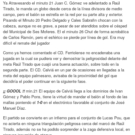
Ya Atravesando el minuto 21 Juan C. Gómez ve adelantado a Raúl
Tirado, le manda un globo desde cerca de la línea divisora de medio
campo, pero el balón se estrella en la red por su parte alta y exterior.
Pisando el Minuto 20 Pedro Delgado y Cales Sabrafin chocan con la
cabeza, aunque no es grave, a pesar de ser atendidos sobre el césped
del Municipal de Ses Moferes. El el minuto 26 Chut de forma acrobática
de Carlos Ramón, pero el esférico se pierde por línea de gol. Era muy
dificil el remate del jugador
Como ya hemos comentado el CD. Ferriolense no encadenaba una
jugada en la cual se pudiera ver y demostrar la peligrosidad delante del
meta Raúl Tirado que cuajó una buena actuación, sobre todo en la
segunda parte. El CD. Calviá en un par de ocasiones en llegadas a la
meta del equipo palmesano, avisaba de la proximidad del gol que
decidiría el poder continuar en la siguiente fase.
¡¡ GOOOL !!
min.21 El equipo de Calviá llega a los dominios de Ivan
Gómez y Pablo Pons, tiene la virtud de mandar el balón al fondo de las
mallas poniendo el
1-0
en el electrónico favorable al conjunto de José
Manuel Díaz.
El partido se convierte en un infierno para el conjunto de Lucas Pou, que
no acierta en ninguna triangulación peligrosa cerca del marcó de Raúl
Tirado, además no se ha podido sorprender a la zaga defensiva local, en
ninguna incursión de ataque.