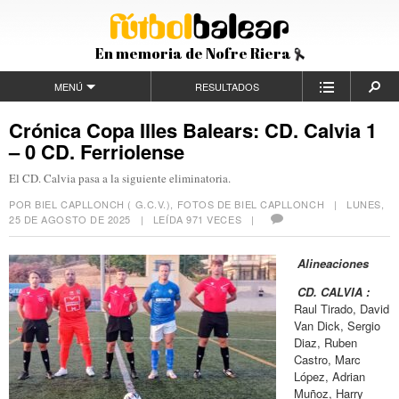
En memoria de Nofre Riera
MENÚ
RESULTADOS
Crónica Copa Illes Balears: CD. Calvia 1
– 0 CD. Ferriolense
El CD. Calvia pasa a la siguiente eliminatoria.
POR BIEL CAPLLONCH ( G.C.V.), FOTOS DE BIEL CAPLLONCH |
LUNES,
25 DE AGOSTO DE 2025
| LEÍDA 971 VECES |
Alineaciones
CD.
CALVIA :
Raul Tirado, David
Van Dick, Sergio
Diaz, Ruben
Castro, Marc
López, Adrian
Muñoz, Harry