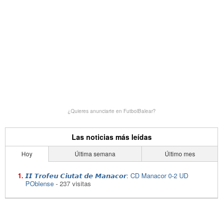
¿Quieres anunciarte en FutbolBalear?
Las noticias más leídas
Hoy
Última semana
Último mes
𝙄𝙄 𝙏𝙧𝙤𝙛𝙚𝙪 𝘾𝙞𝙪𝙩𝙖𝙩 𝙙𝙚 𝙈𝙖𝙣𝙖𝙘𝙤𝙧: CD Manacor 0-2 UD
POblense
- 237 visitas