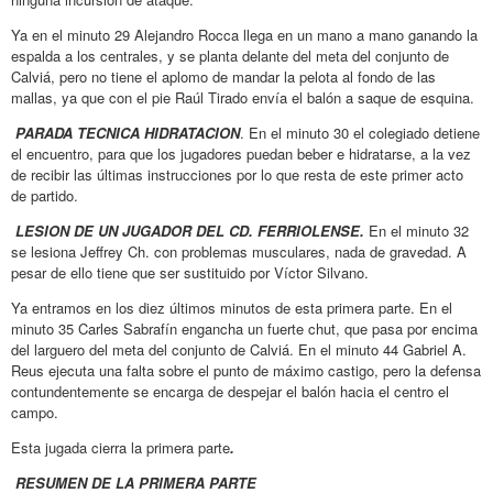
Ya en el minuto 29 Alejandro Rocca llega en un mano a mano ganando la
espalda a los centrales, y se planta delante del meta del conjunto de
Calviá, pero no tiene el aplomo de mandar la pelota al fondo de las
mallas, ya que con el pie Raúl Tirado envía el balón a saque de esquina.
PARADA TECNICA HIDRATACION
. En el minuto 30 el colegiado detiene
el encuentro, para que los jugadores puedan beber e hidratarse, a la vez
de recibir las últimas instrucciones por lo que resta de este primer acto
de partido.
LESION DE UN JUGADOR DEL CD. FERRIOLENSE.
En el minuto 32
se lesiona Jeffrey Ch. con problemas musculares, nada de gravedad. A
pesar de ello tiene que ser sustituido por Víctor Silvano.
Ya entramos en los diez últimos minutos de esta primera parte. En el
minuto 35 Carles Sabrafín engancha un fuerte chut, que pasa por encima
del larguero del meta del conjunto de Calviá. En el minuto 44 Gabriel A.
Reus ejecuta una falta sobre el punto de máximo castigo, pero la defensa
contundentemente se encarga de despejar el balón hacia el centro el
campo.
Esta jugada cierra la primera parte
.
RESUMEN DE LA PRIMERA PARTE