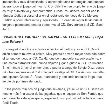
impecable y muy disciplinado, y oponiendo unas estrategias que puedan
lacerar todo el juego del rival. El CD. Calviá en su propio terreno de juego
es muy subversivo y comprometido. Lucas Pou deberá acertar con la
fórmula táctica a desarrollar en el rectángulo de juego de Es Moferes.
Partido a priori interesante y equilibrado. En caso de lograr la victoria el
conjunto palmesano tendría como rival al CD. Serverense ó al CD. Sant
Jordi.
CRONICA DEL PARTIDO : CD. CALVIA – CD. FERRIOLENSE ( Copa
Illes Balears )
El colegiado bendice y autoriza el inicio del partido y es el CD. Calviá
quién primero mueve la pelota. Muy pronto se vería mejor asentado sobre
el terreno de juego al CD. Calviá, que con una defensa sobresaliente, y
una media extraordinaria, nunca dejaron jugar a gusto al CD. Ferriolense.
En el minuto 3 hay el primer chut a puerta a cargo de Sergio Diaz, pocos
minutos después en el 7 el colegiado castiga al CD. Calviá con una falta,
que ejecuta Gabriel A. Reus, mandando y poniendo un balón largo, que
se pierde por línea de fondo.
En los pocos minutos de juego que llevamos, ya se ve un CD. Calviá es
mucho más finalizador de las jugadas, que el equipo de Son Ferriol, que
de momento esta agazapado, esperando su oportunidad de batir al meta
Raúl Tirado.