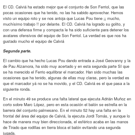
El CD. Calviá ha estado mejor que el conjunto de Son Ferriol, que las
pocas ocasiones que ha tenido, no las ha sabido aprovechar. Hemos
visto un equipo roto y se nos antoja que Lucas Pou tiene ¡¡ mucho,
muchísimo trabajo !! por delante. El CD. Calviá ha logrado su golito, y
con una defensa firme y compacta le ha sido suficiente para detener los
avatares ofensivos del equipo de Son Ferriol. La verdad es que nos ha
gustado mucho el equipo de Calviá
Segunda parte.
El cambio que ha hecho Lucas Pou dando entrada a José Geovanny y la
de Pau Alzamora, ha sido muy acertado y en esta segunda parte SI que
se ha merecido el Ferrio equilibrar el marcador. Han sido muchas las
ocasiones que ha tenido, algunas de ellas muy claras, pero la verdad es
que el marcador yá no se ha movido, y el CD. Calviá es el que pasa a la
siguiente ronda.
En el minuto 49 se produce una falta lateral que ejecuta Adrián Muñoz en
corto sobre Marc López, pero en esta ocasión el balón se estrella en la
barrera del conjunto palmesano. En el minuto 52 hay una falta en la
frontal del área del equipo de Calviá, la ejecuta Jordi Tomás, y aunque lo
hace de manera muy bien direccionada, el esférico acaba en las manos
de Tirado que rodillas en tierra bloca el balón evitando una segunda
jugada.