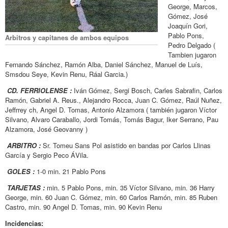
George, Marcos,
Gómez, José
Joaquín Gori,
Pablo Pons,
Arbitros y capitanes de ambos equipos
Pedro Delgado (
Tambien jugaron
Fernando Sánchez, Ramón Alba, Daniel Sánchez, Manuel de Luís,
Smsdou Seye, Kevin Renu, Ráal Garcia.)
CD.
FERRIOLENSE :
Iván Gómez, Sergi Bosch, Carles Sabrafin, Carlos
Ramón, Gabriel A. Reus., Alejandro Rocca, Juan C. Gómez, Raúl Nuñez,
Jeffrrey ch, Angel D. Tomas, Antonio Alzamora ( también jugaron Víctor
Silvano, Alvaro Caraballo, Jordi Tomás, Tomás Bagur, Iker Serrano, Pau
Alzamora, José Geovanny )
ARBITRO :
Sr. Tomeu Sans Pol asistido en bandas por Carlos Llinas
García y Sergio Peco ÁVila.
GOLES :
1-0 min. 21 Pablo Pons
TARJETAS :
min. 5 Pablo Pons, min. 35 Víctor Silvano, min. 36 Harry
George, min. 60 Juan C. Gómez, min. 60 Carlos Ramón, min. 85 Ruben
Castro, min. 90 Angel D. Tomas, min. 90 Kevin Renu
Incidencias: