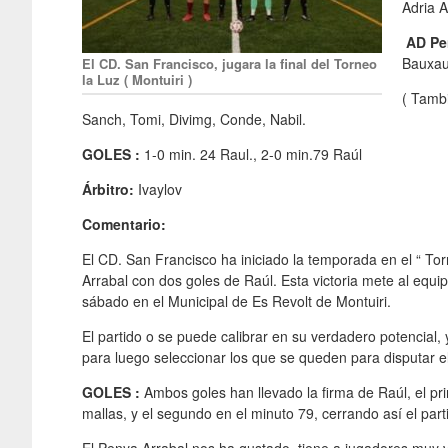
Adria A
AD
Pe
Bauxaul
El CD. San Francisco, jugara la final del Torneo
la Luz ( Montuiri )
( Tambi
Sanch, Tomi, Divimg, Conde, Nabil.
GOLES :
1-0 min. 24 Raul., 2-0 min.79 Raúl
Árbitro:
Ivaylov
Comentario:
El CD. San Francisco ha iniciado la temporada en el “ Tor
Arrabal con dos goles de Raúl. Esta victoria mete al equip
sábado en el Municipal de Es Revolt de Montuiri.
El partido o se puede calibrar en su verdadero potencial,
para luego seleccionar los que se queden para disputar e
GOLES :
Ambos goles han llevado la firma de Raúl, el pri
mallas, y el segundo en el minuto 79, cerrando así el part