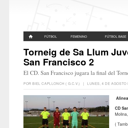
FÚTBOL
FEMENINO
FÚTBOL BASE
Torneig de Sa Llum Juv
San Francisco 2
El CD. San Francisco jugara la final del Tor
POR BIEL CAPLLONCH ( G.C.V.) |
LUNES, 4 DE AGOSTO 
Alinea
CD
Sa
Molina,
( Tambi