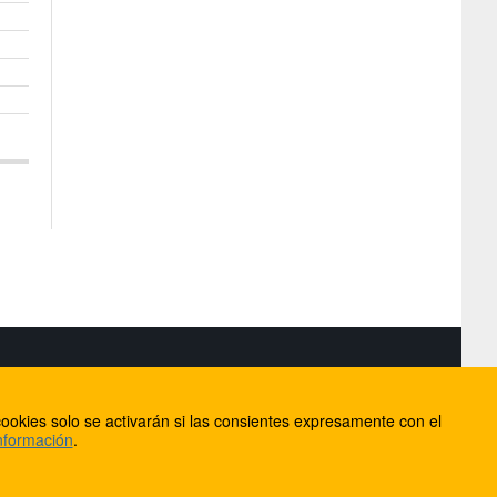
S
ookies solo se activarán si las consientes expresamente con el
lorca
nformación
.
ios