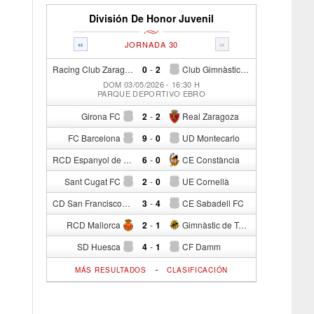
División De Honor Juvenil
«
»
JORNADA 30
Racing Club Zaragoza
0
-
2
Club Gimnàstic Manresa
DOM 03/05/2026 - 16:30 H
PARQUE DEPORTIVO EBRO
Girona FC
2
-
2
Real Zaragoza
FC Barcelona
9
-
0
UD Montecarlo
RCD Espanyol de Barcelona
6
-
0
CE Constància
Sant Cugat FC
2
-
0
UE Cornellà
CD San Francisco
3
-
4
CE Sabadell FC
RCD Mallorca
2
-
1
Gimnàstic de Tarragona
SD Huesca
4
-
1
CF Damm
-
MÁS RESULTADOS
CLASIFICACIÓN