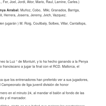
., Fer, Joel, Jordi, Aitor, Mario, Raul, Lamine, Carles.)
nya Arrabal:
Muñoz, Cobo, Miki, Granados, Barriga,
i, Herrera, Joserra, Jeremy, Jvich, Vazquez.
en jugarán ) M. Roig, Coulibaly, Solbes, Villar, Cantallops,
neo la Luz “ de Montuiri, y lo ha hecho ganando a la Penya
o franciscano a jugar la final con el RCD. Mallorca, el
 ya que los entrenadores han preferido ver a sus jugadores,
l Campeonato de liga juvenil división de honor
mero en el minuto 24, al mandar el balón al fondo de las
ido y el marcador.