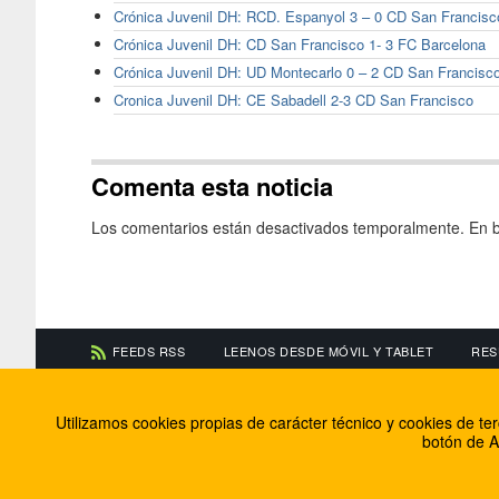
Crónica Juvenil DH: RCD. Espanyol 3 – 0 CD San Francisc
Crónica Juvenil DH: CD San Francisco 1- 3 FC Barcelona
Crónica Juvenil DH: UD Montecarlo 0 – 2 CD San Francisc
Cronica Juvenil DH: CE Sabadell 2-3 CD San Francisco
Comenta esta noticia
Los comentarios están desactivados temporalmente. En b
FEEDS RSS
LEENOS DESDE MÓVIL Y TABLET
RES
CONTACTA CON NOSOTROS
ACERCA DE NOSOTR
Utilizamos cookies propias de carácter técnico y cookies de t
Información de contacto
El equipo de FútbolBa
botón de A
Anúnciate en FútbolBalear
Soluciones Corporativ
Colabora con nosotros
Canal ético