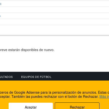
o
o
reve estarán disponibles de nuevo.
ULTADOS
EQUIPOS DE FÚTBOL
OS
CONECTA CON NOSOTROS
OTROS SERVICIO
erceros de Google Adsense para la personalización de anuncios. Estas c
lear
Facebook
Internet Rural Mal
ceptar. También las puedes rechazar con el botón de Rechazar.
Más i
as IP
Twitter
Registro de domin
Aceptar
Rechazar