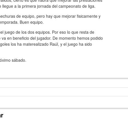
álidos, cierto es que habrá que mejorar las prestaciones
 llegue a la primera jornada del campeonato de liga.
hechuras de equipo, pero hay que mejorar fisicamente y
etemporada. Buen equipo.
 juego de los dos equipos. Por eso lo que resta de
e va en beneficio del jugador. De momento hemos podido
goles los ha materealizado Raúl, y el juego ha sido
próximo sábado.
ar