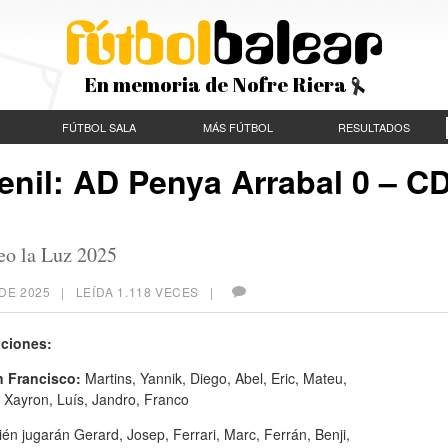
En memoria de Nofre Riera
FÚTBOL SALA
MÁS FÚTBOL
RESULTADOS
enil: AD Penya Arrabal 0 – C
neo la Luz 2025
DE 2025
| LEÍDA 1.118 VECES |
ciones:
n Francisco:
Martins, Yannik, Diego, Abel, Eric, Mateu,
 Xayron, Luís, Jandro, Franco
én jugarán Gerard, Josep, Ferrari, Marc, Ferrán, Benji,