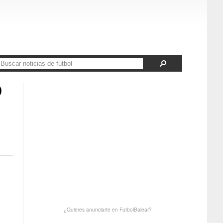
D
¿Quieres anunciarte en FutbolBalear?