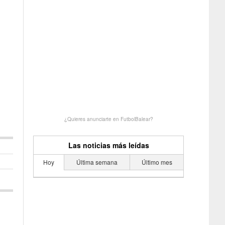
¿Quieres anunciarte en FutbolBalear?
Las noticias más leídas
Hoy
Última semana
Último mes