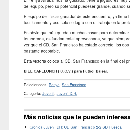
El Penya Arrabal nos ha gustado, tiene a jugadores muy v
del equipo, pero su potencial puedeser grande, cuando se
El equipo de Tiscar ganador de este encuentro, yá tiene 
tecnicamente y eso solo se logra con el trabajo en la pr
Es obvio que aún quedan muchas cosas para determinar el
temporada, es fundamental aprovecharla, ya que siempr
ver que el CD. San Francisco ha estado correcto, los dos 
bastante aceptable.
Esta victoria coloca al CD. San Francisco en la final del 
BIEL CAPLLONCH ( G.C.V.) para Fútbol Balear.
Relacionados:
Penya
,
San Francisco
Categoría:
Juvenil
,
Juvenil D.H.
Más noticias que te pueden interes
Cronica Juvenil DH: CD San Francisco 2-2 SD Huesca