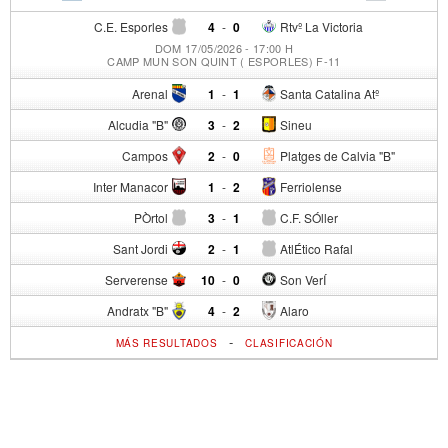
C.E. Esporles
4
-
0
Rtvº La Victoria
DOM 17/05/2026 - 17:00 H
CAMP MUN SON QUINT ( ESPORLES) F-11
Arenal
1
-
1
Santa Catalina Atº
Alcudia "B"
3
-
2
Sineu
Campos
2
-
0
Platges de Calvia "B"
Inter Manacor
1
-
2
Ferriolense
PÒrtol
3
-
1
C.F. SÓller
Sant Jordi
2
-
1
AtlÉtico Rafal
Serverense
10
-
0
Son VerÍ
Andratx "B"
4
-
2
Alaro
-
MÁS RESULTADOS
CLASIFICACIÓN