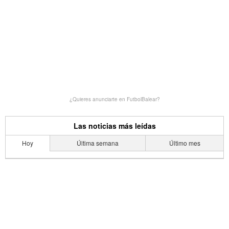
¿Quieres anunciarte en FutbolBalear?
Las noticias más leídas
Hoy
Última semana
Último mes