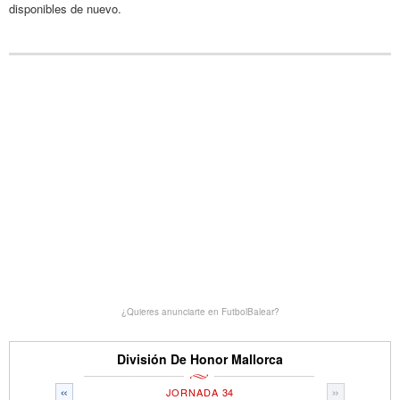
disponibles de nuevo.
¿Quieres anunciarte en FutbolBalear?
División De Honor Mallorca
«
»
JORNADA 34