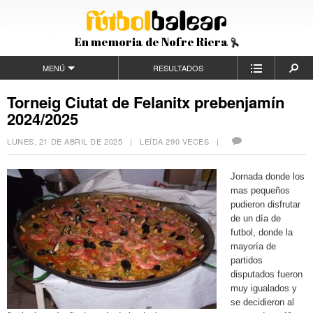
En memoria de Nofre Riera
MENÚ
RESULTADOS
Torneig Ciutat de Felanitx prebenjamín
2024/2025
LUNES, 21 DE ABRIL DE 2025
| LEÍDA 290 VECES |
Jornada donde los
mas pequeños
pudieron disfrutar
de un día de
futbol, donde la
mayoría de
partidos
disputados fueron
muy igualados y
se decidieron al