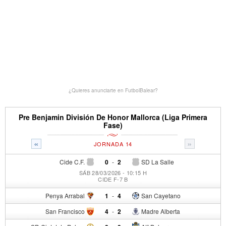
¿Quieres anunciarte en FutbolBalear?
Pre Benjamin División De Honor Mallorca (Liga Primera
Fase)
«
»
JORNADA 14
Cide C.F.
0
-
2
SD La Salle
SÁB 28/03/2026 - 10:15 H
CIDE F-7 B
Penya Arrabal
1
-
4
San Cayetano
San Francisco
4
-
2
Madre Alberta