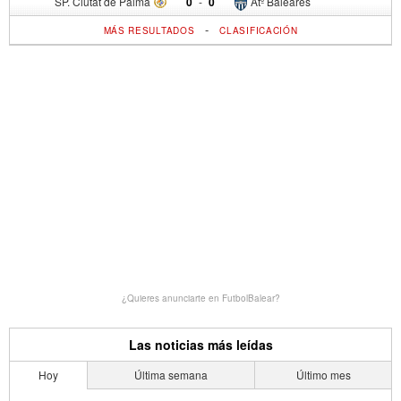
SP. Ciutat de Palma
0
-
0
Atº Baleares
-
MÁS RESULTADOS
CLASIFICACIÓN
¿Quieres anunciarte en FutbolBalear?
Las noticias más leídas
Hoy
Última semana
Último mes